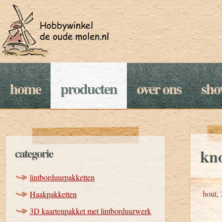
home
producten
over ons
sh
categorie
kn
lintborduurpakketten
hout, 
Haakpakketten
3D kaartenpakket met lintborduurwerk