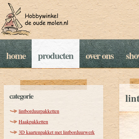
home
producten
over ons
sh
categorie
lin
lintborduurpakketten
Haakpakketten
3D kaartenpakket met lintborduurwerk