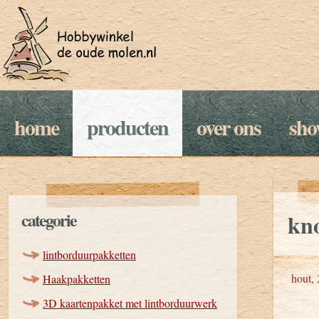
home
producten
over ons
sh
categorie
kn
lintborduurpakketten
hout, 
Haakpakketten
3D kaartenpakket met lintborduurwerk