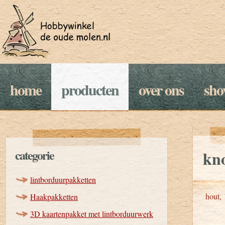
home
producten
over ons
sh
categorie
kn
lintborduurpakketten
hout,
Haakpakketten
3D kaartenpakket met lintborduurwerk