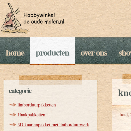
home
producten
over ons
sh
categorie
kn
lintborduurpakketten
hout, 
Haakpakketten
3D kaartenpakket met lintborduurwerk