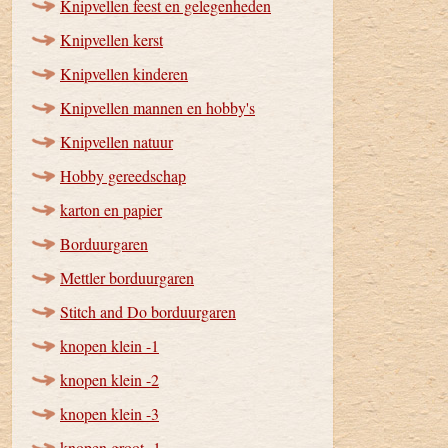
Knipvellen feest en gelegenheden
Knipvellen kerst
Knipvellen kinderen
Knipvellen mannen en hobby's
Knipvellen natuur
Hobby gereedschap
karton en papier
Borduurgaren
Mettler borduurgaren
Stitch and Do borduurgaren
knopen klein -1
knopen klein -2
knopen klein -3
knopen groot -1