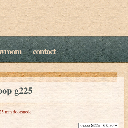
owroom
contact
oop g225
25 mm doorsnede