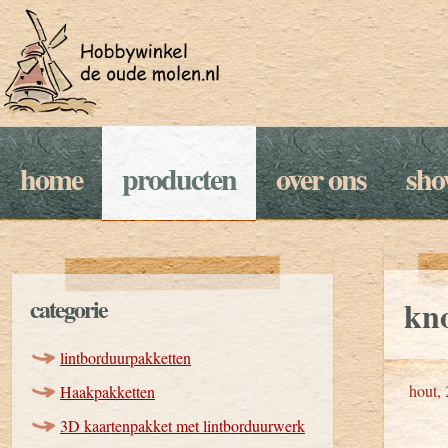
home
producten
over ons
sh
categorie
kn
lintborduurpakketten
hout, 
Haakpakketten
3D kaartenpakket met lintborduurwerk