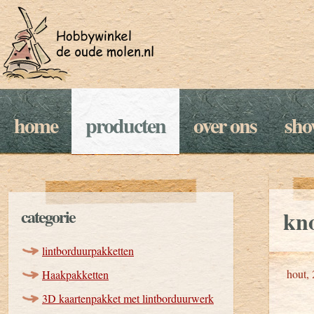
home
producten
over ons
sh
categorie
kn
lintborduurpakketten
hout, 
Haakpakketten
3D kaartenpakket met lintborduurwerk