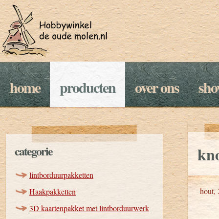
home
producten
over ons
sh
categorie
kn
lintborduurpakketten
hout, 
Haakpakketten
3D kaartenpakket met lintborduurwerk