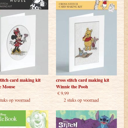
stitch card making kit
cross stitch card making kit
e Mouse
Winnie the Pooh
 9,99
€ 9,99
ks op voorraad
2 stuks op voorraad