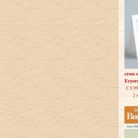
cross 
Eeyor
€
2 stu