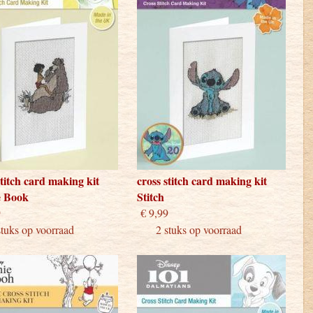
stitch card making kit
cross stitch card making kit
e Book
Stitch
 9,99
€ 9,99
ks op voorraad
2 stuks op voorraad