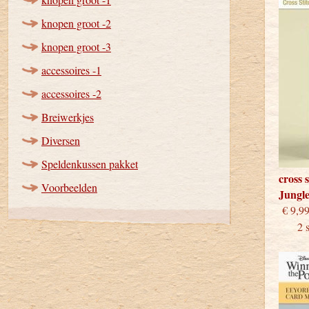
knopen groot -2
knopen groot -3
accessoires -1
accessoires -2
Breiwerkjes
Diversen
Speldenkussen pakket
cross 
Voorbeelden
Jungl
€
2 stu