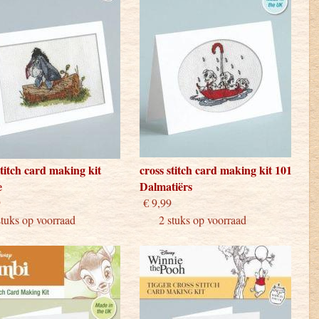
stitch card making kit
cross stitch card making kit 101
e
Dalmatiërs
 9,99
€ 9,99
ks op voorraad
2 stuks op voorraad