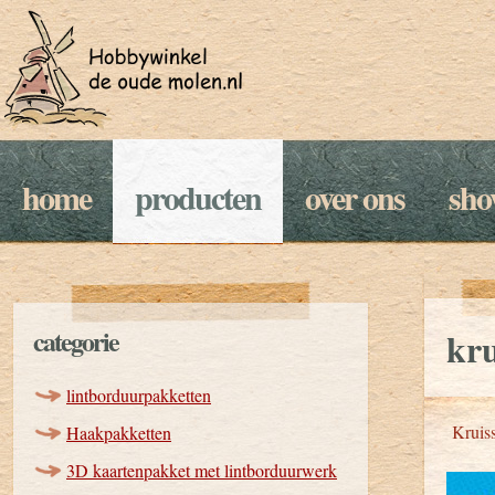
home
producten
over ons
sh
categorie
kru
lintborduurpakketten
Kruiss
Haakpakketten
3D kaartenpakket met lintborduurwerk