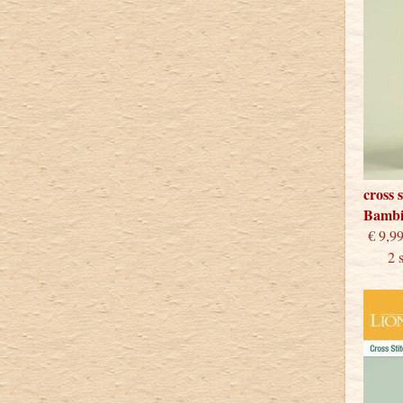
cross 
Bamb
€
2 stu