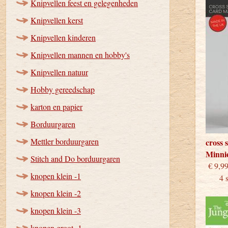
Knipvellen feest en gelegenheden
Knipvellen kerst
Knipvellen kinderen
Knipvellen mannen en hobby's
Knipvellen natuur
Hobby gereedschap
karton en papier
Borduurgaren
Mettler borduurgaren
cross 
Minni
Stitch and Do borduurgaren
€
knopen klein -1
4 stu
knopen klein -2
knopen klein -3
knopen groot -1