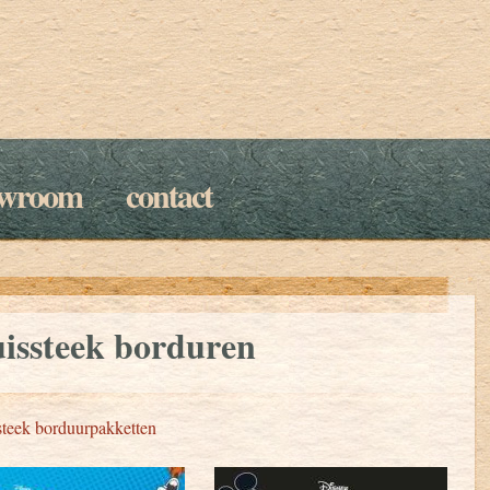
owroom
contact
issteek borduren
teek borduurpakketten