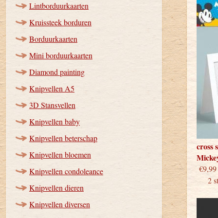
Lintborduurkaarten
Kruissteek borduren
Borduurkaarten
Mini borduurkaarten
Diamond painting
Knipvellen A5
3D Stansvellen
Knipvellen baby
Knipvellen beterschap
cross 
Knipvellen bloemen
Micke
€
Knipvellen condoleance
2 stu
Knipvellen dieren
Knipvellen diversen