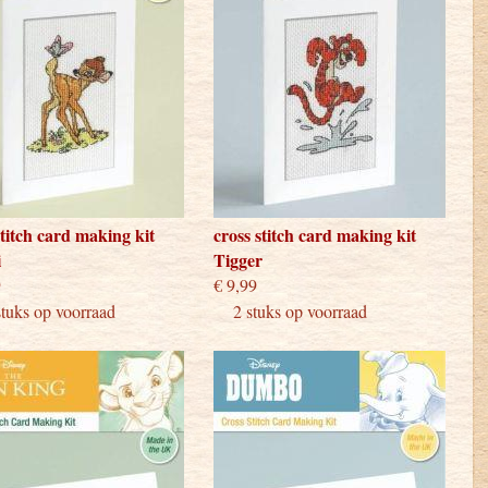
stitch card making kit
cross stitch card making kit
i
Tigger
 9,99
€ 9,99
ks op voorraad
2 stuks op voorraad