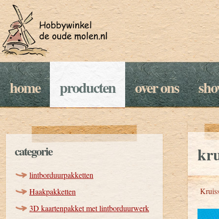
home
producten
over ons
sh
categorie
kru
lintborduurpakketten
Kruiss
Haakpakketten
3D kaartenpakket met lintborduurwerk