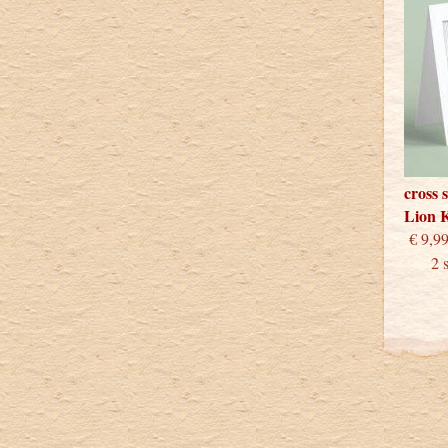
cross 
Lion 
€
2 stu