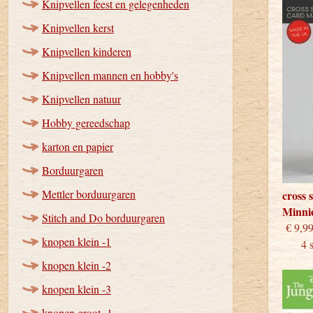
Knipvellen feest en gelegenheden
Knipvellen kerst
Knipvellen kinderen
Knipvellen mannen en hobby's
Knipvellen natuur
Hobby gereedschap
karton en papier
Borduurgaren
Mettler borduurgaren
cross 
Minni
Stitch and Do borduurgaren
€
knopen klein -1
4 stu
knopen klein -2
knopen klein -3
knopen groot -1