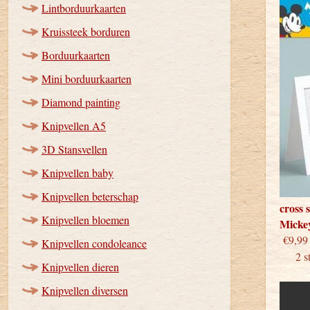
Lintborduurkaarten
Kruissteek borduren
Borduurkaarten
Mini borduurkaarten
Diamond painting
Knipvellen A5
3D Stansvellen
Knipvellen baby
Knipvellen beterschap
cross 
Knipvellen bloemen
Micke
€
Knipvellen condoleance
2 stu
Knipvellen dieren
Knipvellen diversen