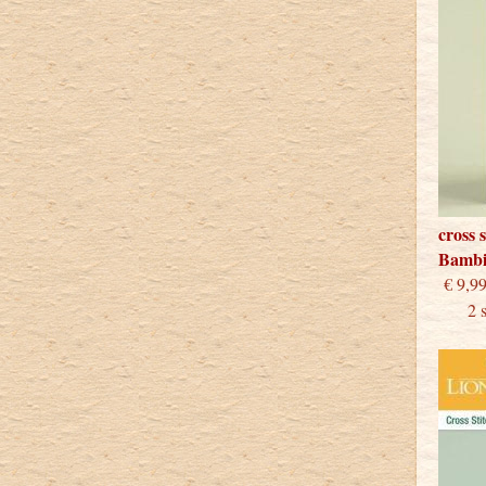
cross 
Bamb
€
2 stu