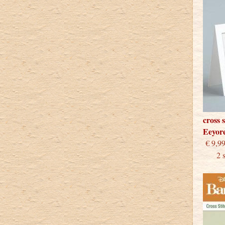
cross 
Eeyor
€
2 stu