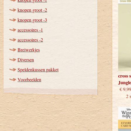
knopen groot -2
knopen groot -3
accessoires -1
accessoires -2
Breiwerkjes
Diversen
Speldenkussen pakket
cross 
Voorbeelden
Jungl
€
2 stu