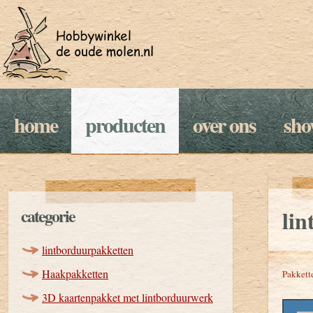
home
producten
over ons
sh
categorie
li
lintborduurpakketten
Haakpakketten
Pakkett
3D kaartenpakket met lintborduurwerk