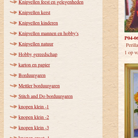
Knipvellen feest en gelegenheden
Knipvellen kerst
Knipvellen kinderen
Knipvellen mannen en hobby's
P04-06
Knipvellen natuur
Peri
1 op v
Hobby gereedschap
karton en papier
Borduurgaren
Mettler borduurgaren
Stitch and Do borduurgaren
knopen klein -1
knopen klein -2
knopen klein -3
knopen groot -1