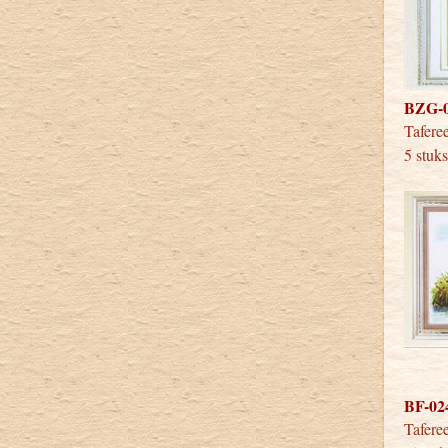
BZG-06
Tafe
5 stuk
BF-024
Taf