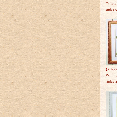
Tafer
stuks 
OT-009
Winni
stuks 