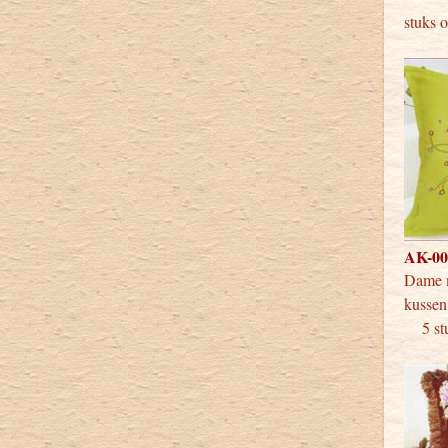
stuks 
AK-008
Dame m
k
5 stu