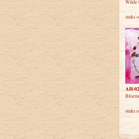
Wilde 
stuks 
AH-029
Bloem
stuks 