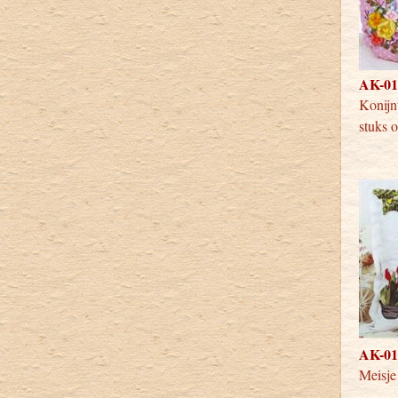
AK-016
Konij
stuks 
AK-012
Meisje