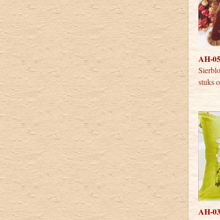
AH-053
Sierbl
stuks 
AH-039