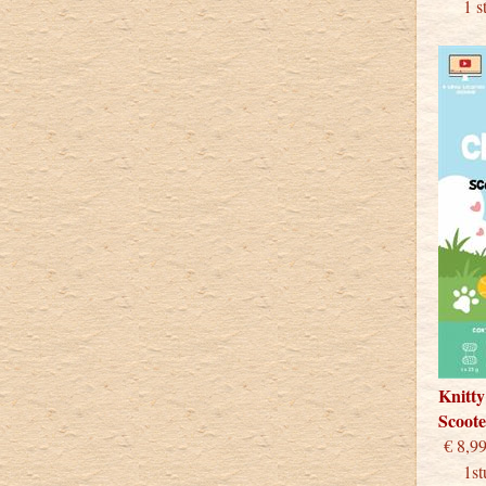
1 stu
Knitty
Scoot
€
1stuk