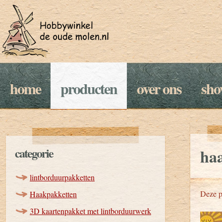
home
producten
over ons
sh
categorie
ha
lintborduurpakketten
Deze p
Haakpakketten
3D kaartenpakket met lintborduurwerk