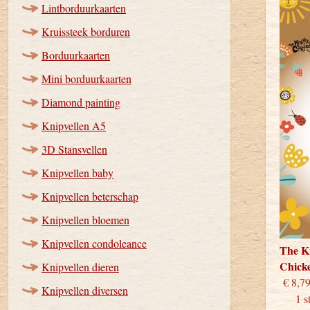
Lintborduurkaarten
Kruissteek borduren
Borduurkaarten
Mini borduurkaarten
Diamond painting
Knipvellen A5
3D Stansvellen
Knipvellen baby
Knipvellen beterschap
Knipvellen bloemen
Knipvellen condoleance
The Kn
Chick
Knipvellen dieren
€
Knipvellen diversen
1 stu