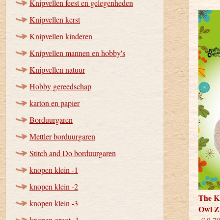
Knipvellen feest en gelegenheden
Knipvellen kerst
Knipvellen kinderen
Knipvellen mannen en hobby's
Knipvellen natuur
Hobby gereedschap
karton en papier
Borduurgaren
Mettler borduurgaren
Stitch and Do borduurgaren
knopen klein -1
knopen klein -2
The Kn
knopen klein -3
Owl Z
knopen groot -1