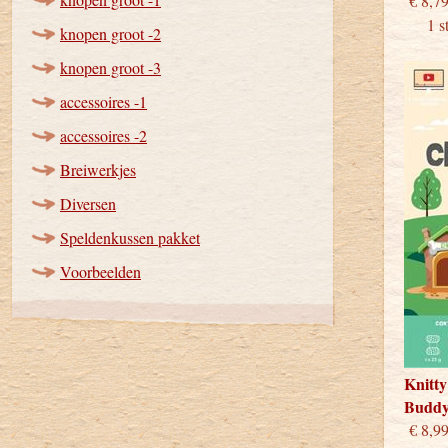
€
1 stu
knopen groot -2
knopen groot -3
accessoires -1
accessoires -2
Breiwerkjes
Diversen
Speldenkussen pakket
Voorbeelden
Knitty
Budd
€