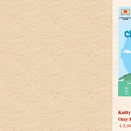
Knitty
Ozzy 
€