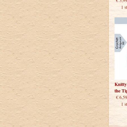
€
1 stu
Knitty
the T
€
1 stu