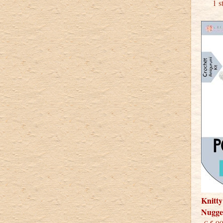
1 stu
Knitty
Nugge