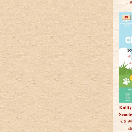
1 stu
Knitty
Scoot
€
1stuk