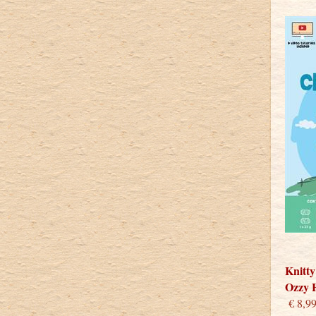
Knitty
Ozzy 
€