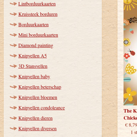
Lintborduurkaarten
Kruissteek borduren
Borduurkaarten
Mini borduurkaarten
Diamond painting
Knipvellen A5
3D Stansvellen
Knipvellen baby
Knipvellen beterschap
Knipvellen bloemen
Knipvellen condoleance
The Kn
Chick
Knipvellen dieren
€
Knipvellen diversen
1 stu