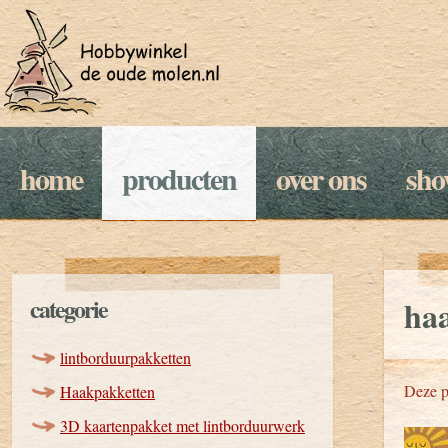
home
producten
over ons
sh
categorie
ha
lintborduurpakketten
Deze p
Haakpakketten
3D kaartenpakket met lintborduurwerk