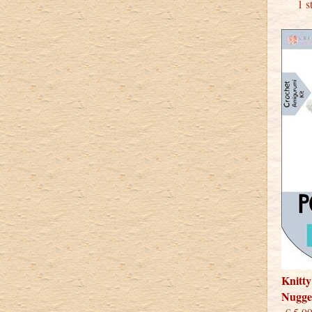
1 stu
Knitty
Nugge