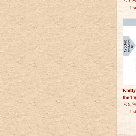
€
1 stu
Knitty
the T
€
1 stu