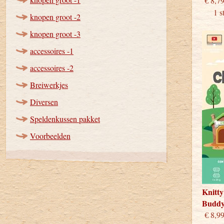
€
1 stu
knopen groot -2
knopen groot -3
accessoires -1
accessoires -2
Breiwerkjes
Diversen
Speldenkussen pakket
Voorbeelden
Knitty
Budd
€