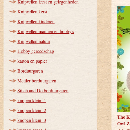
Knipvellen feest en gelegenheden
Knipvellen kerst
Knipvellen kinderen
Knipvellen mannen en hobby's
Knipvellen natuur
Hobby gereedschap
karton en papier
Borduurgaren
Mettler borduurgaren
Stitch and Do borduurgaren
knopen klein -1
knopen klein -2
The Kn
knopen klein -3
Owl Z
knopen groot -1