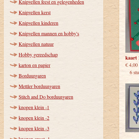
Knipvellen feest en gelegenheden
Knipvellen kerst
Knipvellen kinderen
Knipvellen mannen en hobby's
Knipvellen natuur
Hobby gereedschap
kaart 
€
karton en papier
6 stuk
Borduurgaren
Mettler borduurgaren
Stitch and Do borduurgaren
knopen klein -1
knopen klein -2
knopen klein -3
knopen groot -1