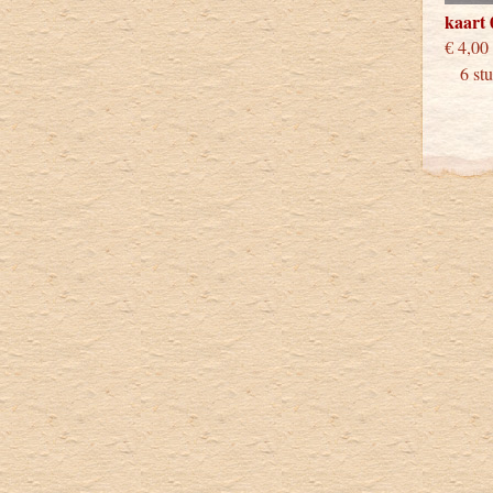
kaart 
€
6 stuk