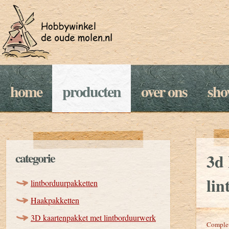
home
producten
over ons
sh
categorie
3d
li
lintborduurpakketten
Haakpakketten
3D kaartenpakket met lintborduurwerk
Complet