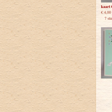
kaart 
€
7 stuk