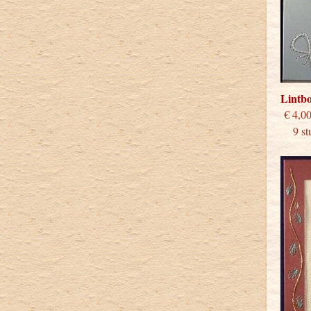
Lintb
€
9 stu