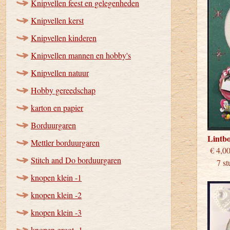
Knipvellen feest en gelegenheden
Knipvellen kerst
Knipvellen kinderen
Knipvellen mannen en hobby's
Knipvellen natuur
Hobby gereedschap
karton en papier
Borduurgaren
Lintb
Mettler borduurgaren
€
Stitch and Do borduurgaren
7 stu
knopen klein -1
knopen klein -2
knopen klein -3
knopen groot -1