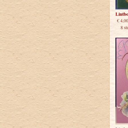
Lintb
€
8 stu