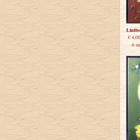
Lintb
€
6 stu