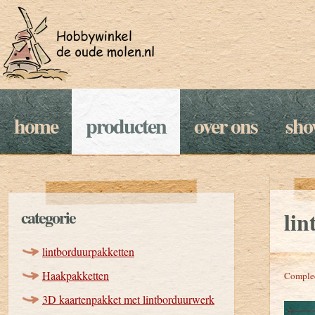
home
producten
over ons
sh
categorie
li
lintborduurpakketten
Haakpakketten
Compleet
3D kaartenpakket met lintborduurwerk