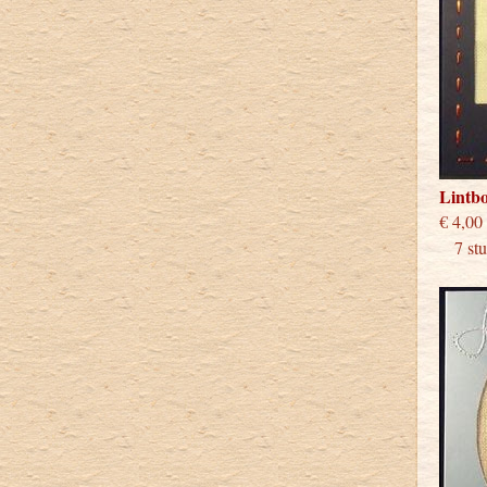
Lintb
€
7 stuk