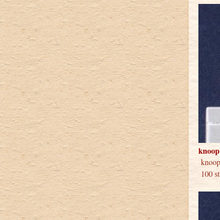
knoop
kno
100 st