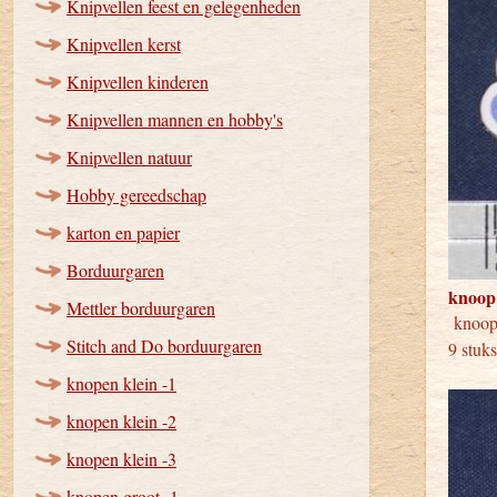
Knipvellen feest en gelegenheden
Knipvellen kerst
Knipvellen kinderen
Knipvellen mannen en hobby's
Knipvellen natuur
Hobby gereedschap
karton en papier
Borduurgaren
knoop
Mettler borduurgaren
knoo
Stitch and Do borduurgaren
9 stuk
knopen klein -1
knopen klein -2
knopen klein -3
knopen groot -1