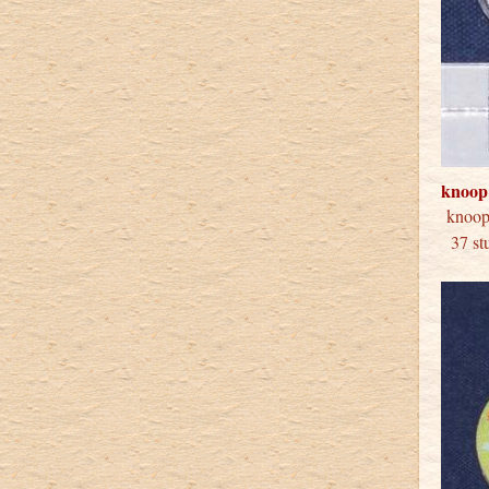
knoop
kno
37 stu