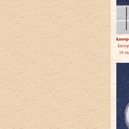
knoop
kno
19 stu