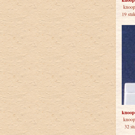
knoo
19 stu
knoop
kno
32 stu