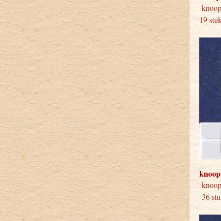
knoop
19 stu
knoop
kno
36 s