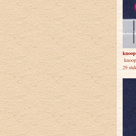
knoop
knoo
29 stu