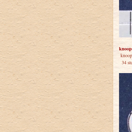
knoop
kno
34 s