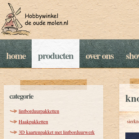
home
producten
over ons
sh
categorie
kno
lintborduurpakketten
sierk
Haakpakketten
3D kaartenpakket met lintborduurwerk