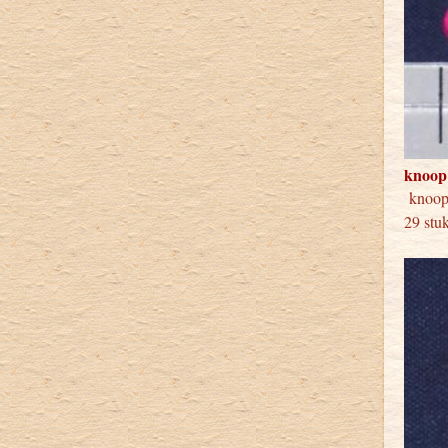
knoop
knoo
29 stu