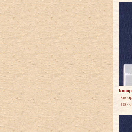
knoop
kno
100 st