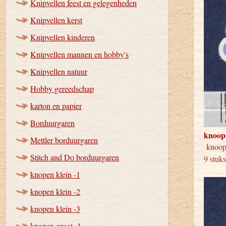
Knipvellen feest en gelegenheden
Knipvellen kerst
Knipvellen kinderen
Knipvellen mannen en hobby's
Knipvellen natuur
Hobby gereedschap
karton en papier
Borduurgaren
knoop
Mettler borduurgaren
knoo
Stitch and Do borduurgaren
9 stuk
knopen klein -1
knopen klein -2
knopen klein -3
knopen groot -1