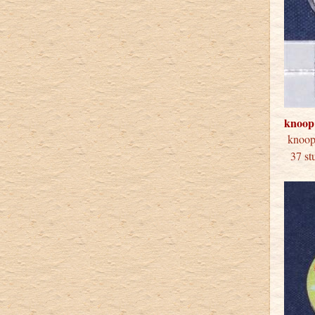
knoop
kno
37 stu