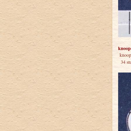
knoop
kno
34 s