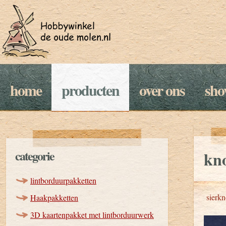
home
producten
over ons
sh
categorie
kno
lintborduurpakketten
sierk
Haakpakketten
3D kaartenpakket met lintborduurwerk