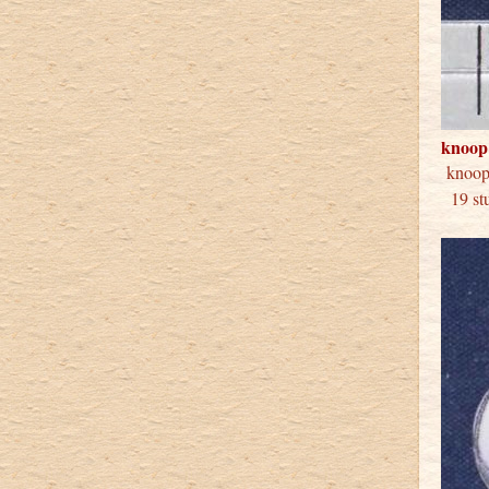
knoop
kno
19 stu