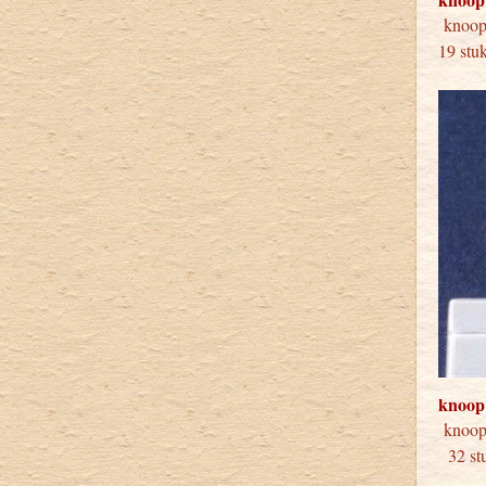
knoo
19 stu
knoop
kno
32 stu