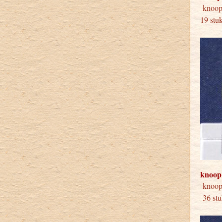
knoop
19 stu
knoop
kno
36 s