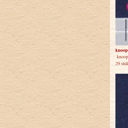
knoop
knoo
29 stu