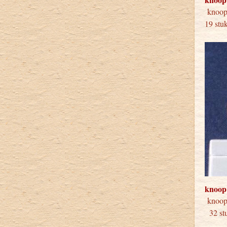
knoo
19 stu
knoop
kno
32 stu