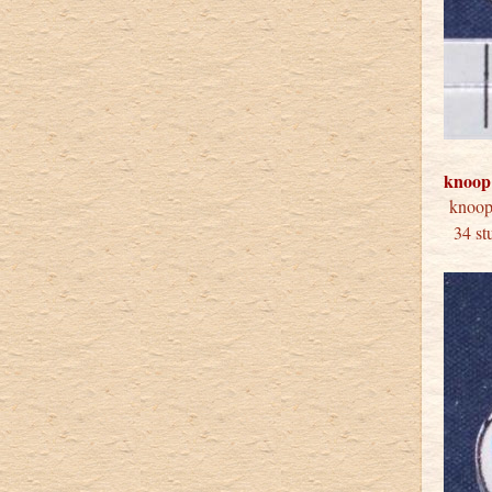
knoop
kno
34 s