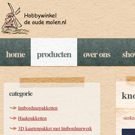
home
producten
over ons
sh
categorie
kno
lintborduurpakketten
sierk
Haakpakketten
3D kaartenpakket met lintborduurwerk