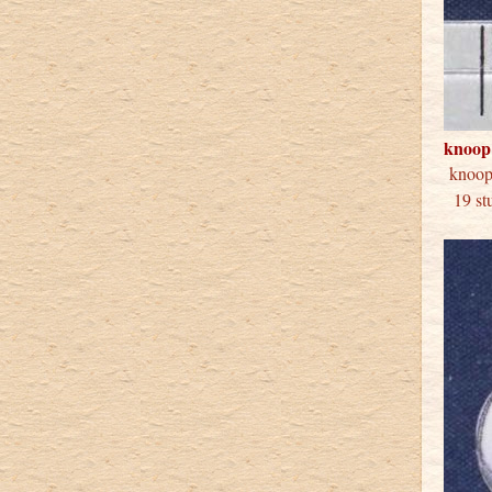
knoop
kno
19 stu