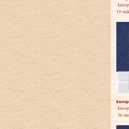
knoop
19 stu
knoop
kno
36 s