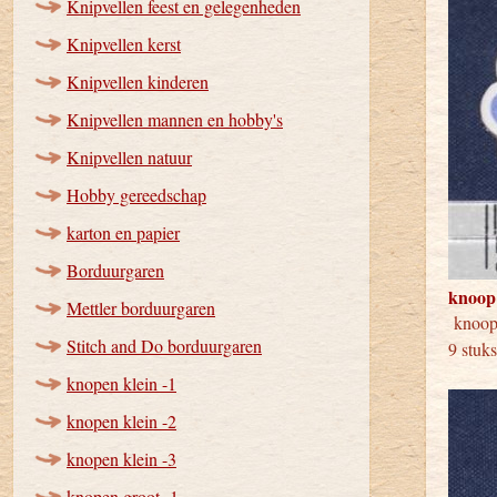
Knipvellen feest en gelegenheden
Knipvellen kerst
Knipvellen kinderen
Knipvellen mannen en hobby's
Knipvellen natuur
Hobby gereedschap
karton en papier
Borduurgaren
knoop
Mettler borduurgaren
knoo
Stitch and Do borduurgaren
9 stuk
knopen klein -1
knopen klein -2
knopen klein -3
knopen groot -1