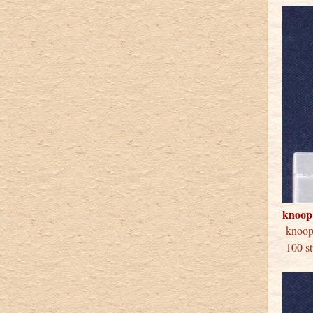
knoop
kno
100 st