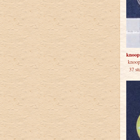
knoop
kno
37 stu