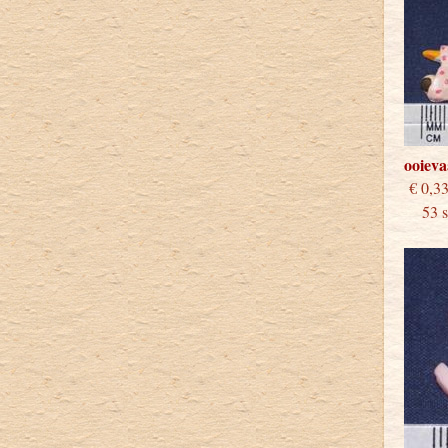
ooieva
€
53 st