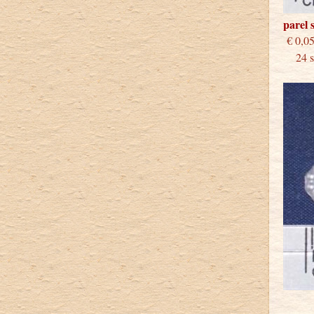
parel 
€
24 st