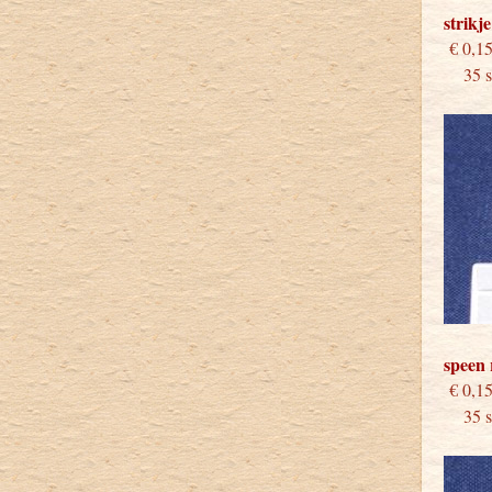
strikj
€
35 st
speen
€
35 st