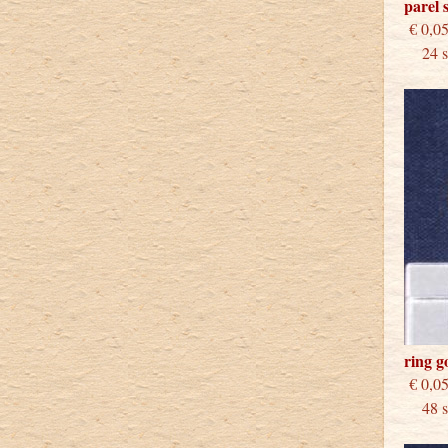
parel 
€
24 st
ring 
€
48 st