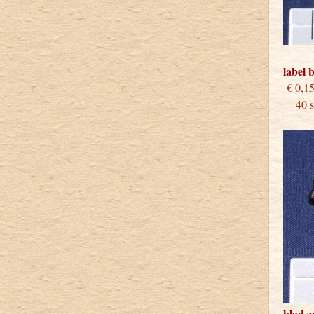
label 
€
40 st
blad 