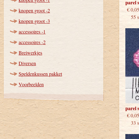
parel 
€
knopen groot -2
55 st
knopen groot -3
accessoires -1
accessoires -2
Breiwerkjes
Diversen
Speldenkussen pakket
Voorbeelden
parel 
€
33 st