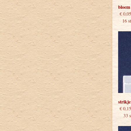
bloem
€
16 stu
strikj
€
33 st