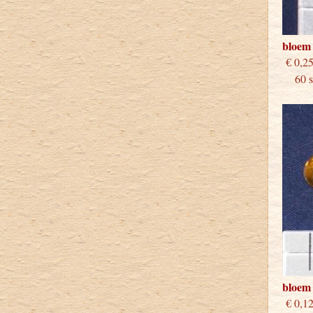
bloem
€
60 st
bloem
€