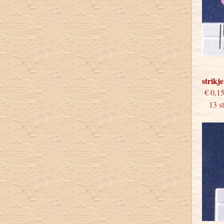
strikj
€
13 stu