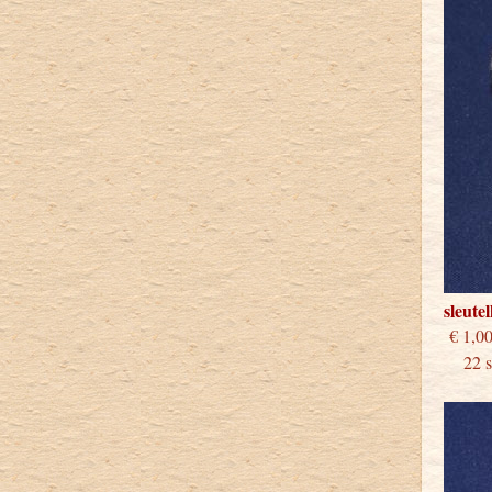
sleute
€
22 st