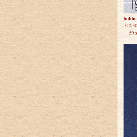
hobbe
€
59 st