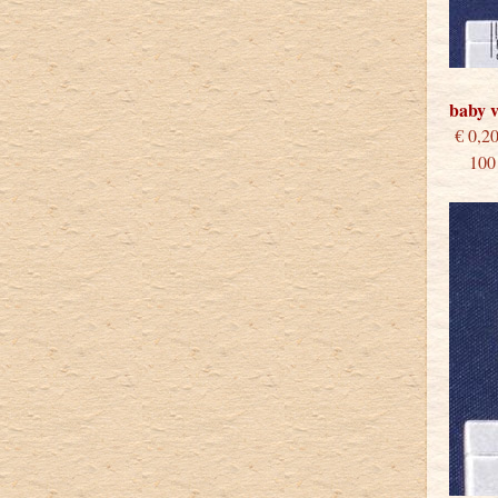
baby v
€
100 s