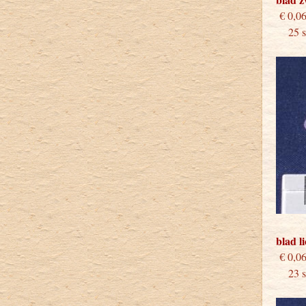
€
25 st
blad l
€
23 st