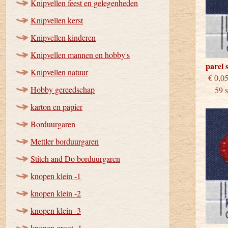
Knipvellen feest en gelegenheden
Knipvellen kerst
Knipvellen kinderen
Knipvellen mannen en hobby's
parel 
Knipvellen natuur
€
Hobby gereedschap
59 st
karton en papier
Borduurgaren
Mettler borduurgaren
Stitch and Do borduurgaren
knopen klein -1
knopen klein -2
knopen klein -3
knopen groot -1