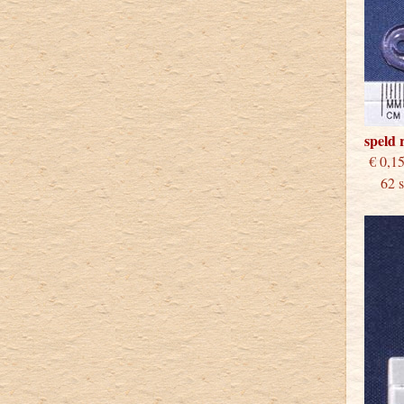
speld 
€
62 st