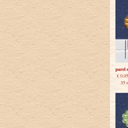
parel 
€
35 st