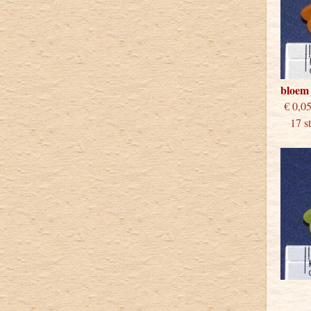
bloem
€
17 stu