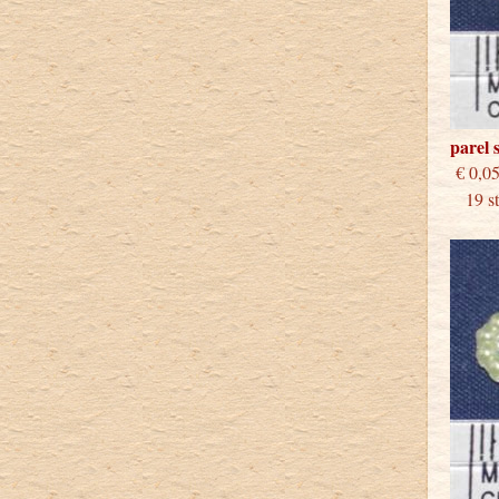
parel 
€
19 stu