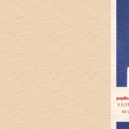
papfle
€
40 st