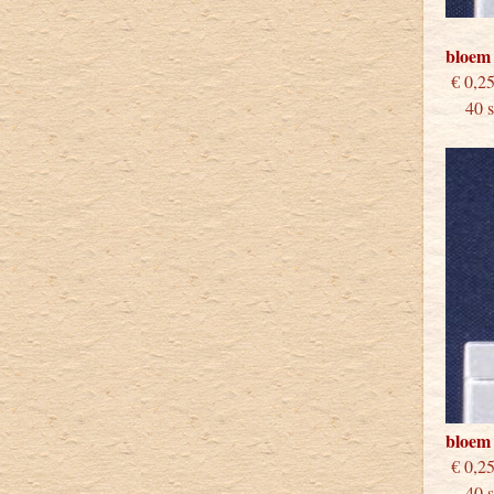
bloem
€
40 st
bloem 
€
40 st