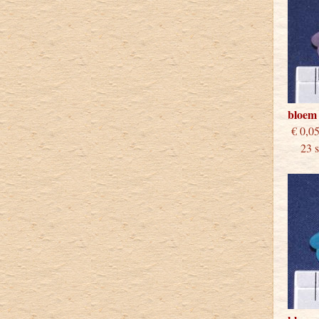
bloem 
€
23 st