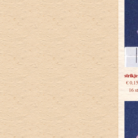
strikj
€
16 stu