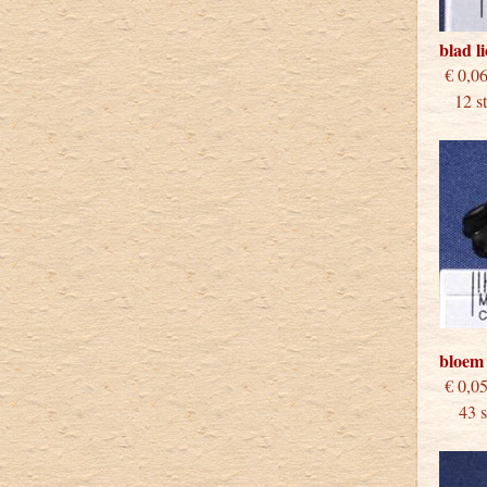
blad l
€
12 stu
bloem
€
43 st