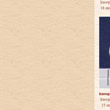
kno
18 stu
knoop
kno
15 stu