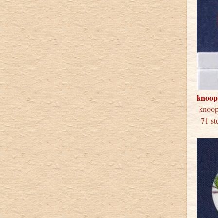
knoop
kno
71 stu