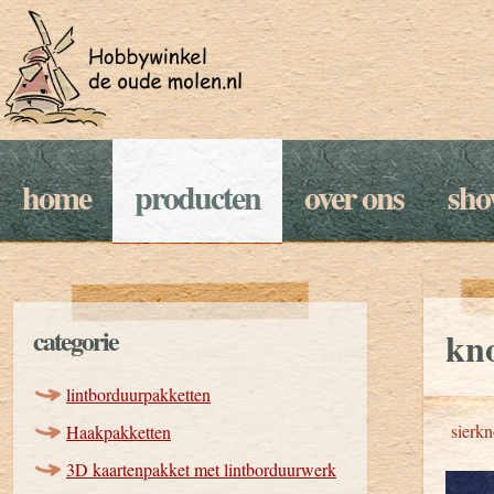
home
producten
over ons
sh
categorie
kno
lintborduurpakketten
sierk
Haakpakketten
3D kaartenpakket met lintborduurwerk