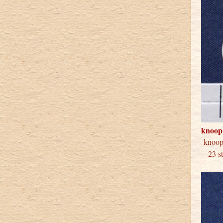
knoop
kno
23 st