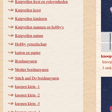
Knipvellen feest en gelegenheden
Knipvellen kerst
Knipvellen kinderen
Knipvellen mannen en hobby's
Knipvellen natuur
Hobby gereedschap
karton en papier
knoop
Borduurgaren
kno
3 stuk
Mettler borduurgaren
Stitch and Do borduurgaren
knopen klein -1
knopen klein -2
knopen klein -3
knopen groot -1