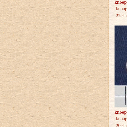
knoop
kno
22 stu
knoop
knoo
20 stu