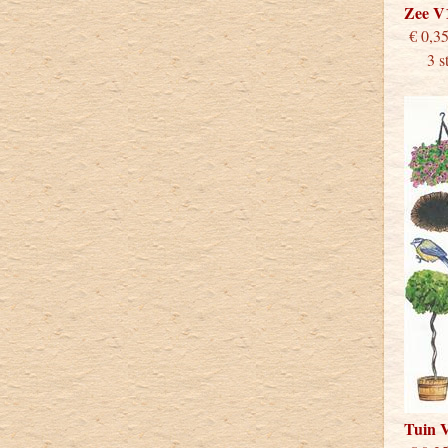
Zee V
€
3 stu
Tuin 