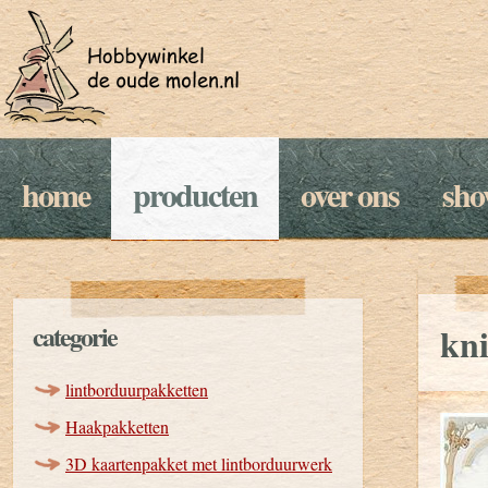
home
producten
over ons
sh
categorie
kni
lintborduurpakketten
Haakpakketten
3D kaartenpakket met lintborduurwerk