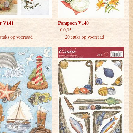
r V141
Pompoen V140
 0,35
€ 0,35
uks op voorraad
20 stuks op voorraad