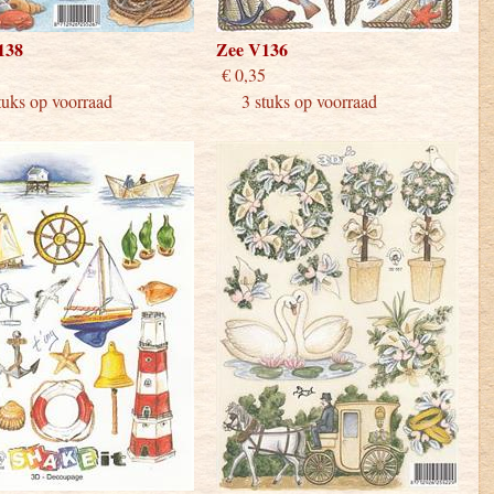
138
Zee V136
 0,35
€ 0,35
ks op voorraad
3 stuks op voorraad