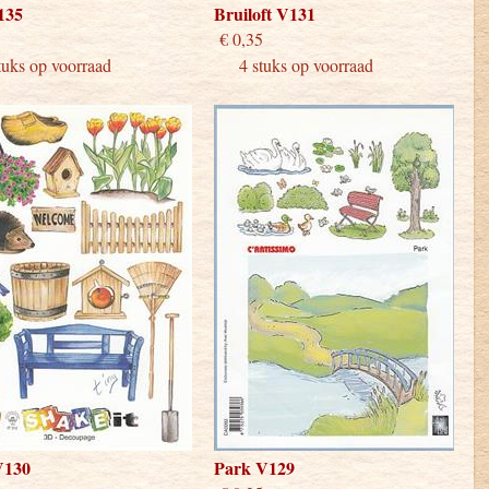
135
Bruiloft V131
 0,35
€ 0,35
ks op voorraad
4 stuks op voorraad
V130
Park V129