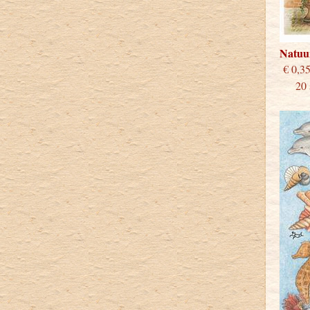
Natuu
€
20 st