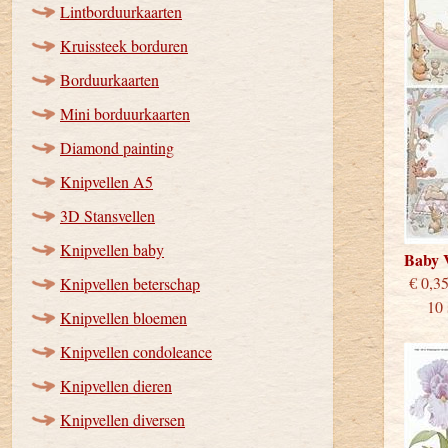
Lintborduurkaarten
Kruissteek borduren
Borduurkaarten
Mini borduurkaarten
Diamond painting
Knipvellen A5
3D Stansvellen
Knipvellen baby
Baby 
€
Knipvellen beterschap
10 st
Knipvellen bloemen
Knipvellen condoleance
Knipvellen dieren
Knipvellen diversen