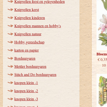
Knipvellen feest en gelegenheden
Knipvellen kerst
Knipvellen kinderen
Knipvellen mannen en hobby's
Knipvellen natuur
Hobby gereedschap
karton en papier
Bloem
Borduurgaren
€
10 st
Mettler borduurgaren
Stitch and Do borduurgaren
knopen klein -1
knopen klein -2
knopen klein -3
knopen groot -1