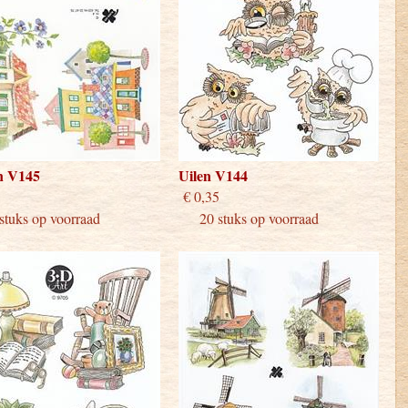
n V145
Uilen V144
 0,35
€ 0,35
uks op voorraad
20 stuks op voorraad