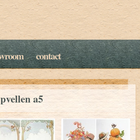
owroom
contact
pvellen a5