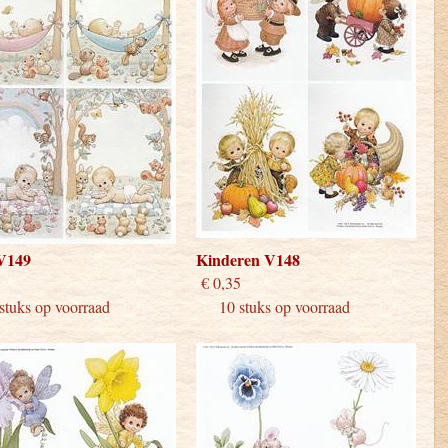
V149
Kinderen V148
 0,35
€ 0,35
uks op voorraad
10 stuks op voorraad