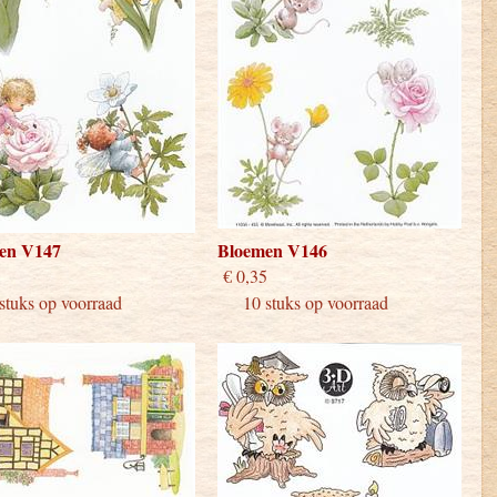
en V147
Bloemen V146
 0,35
€ 0,35
uks op voorraad
10 stuks op voorraad