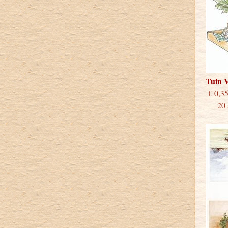
Tuin 
€
20 st