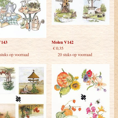
V143
Molen V142
 0,35
€ 0,35
uks op voorraad
20 stuks op voorraad