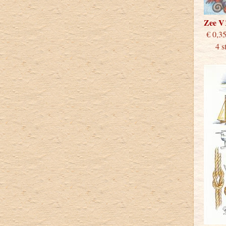
Zee V
€
4 stu