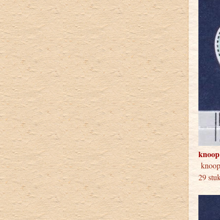
knoop
knoo
29 stu