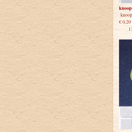
knoop
knoo
€
13 st