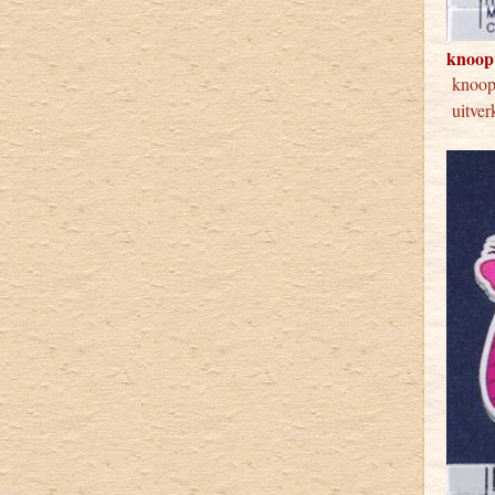
knoop
knoo
uitver