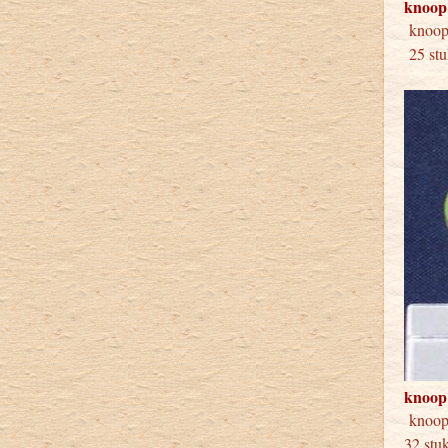
knoop
kno
25 stu
knoop
kno
32 stu