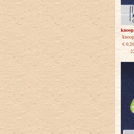
knoop
knoo
€
22 st