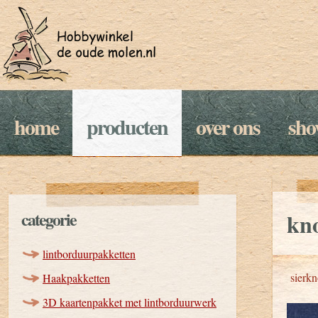
home
producten
over ons
sh
categorie
kno
lintborduurpakketten
sierk
Haakpakketten
3D kaartenpakket met lintborduurwerk