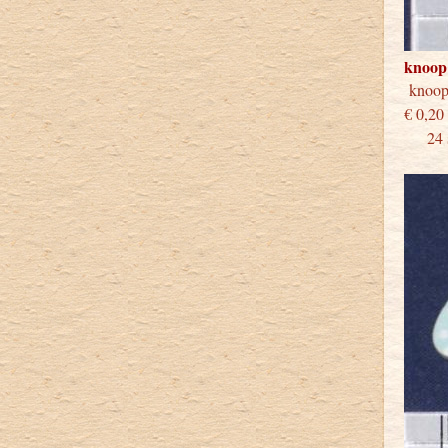
knoop
knoo
€
24 st