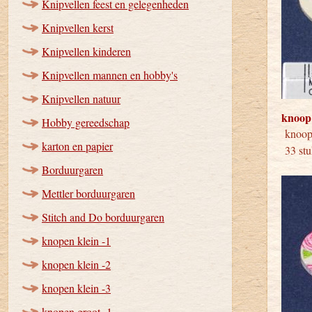
Knipvellen feest en gelegenheden
Knipvellen kerst
Knipvellen kinderen
Knipvellen mannen en hobby's
Knipvellen natuur
knoop
Hobby gereedschap
kno
karton en papier
33 stu
Borduurgaren
Mettler borduurgaren
Stitch and Do borduurgaren
knopen klein -1
knopen klein -2
knopen klein -3
knopen groot -1