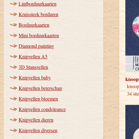
Lintborduurkaarten
Kruissteek borduren
Borduurkaarten
Mini borduurkaarten
Diamond painting
Knipvellen A5
3D Stansvellen
Knipvellen baby
knoop
kno
Knipvellen beterschap
34 stu
Knipvellen bloemen
Knipvellen condoleance
Knipvellen dieren
Knipvellen diversen