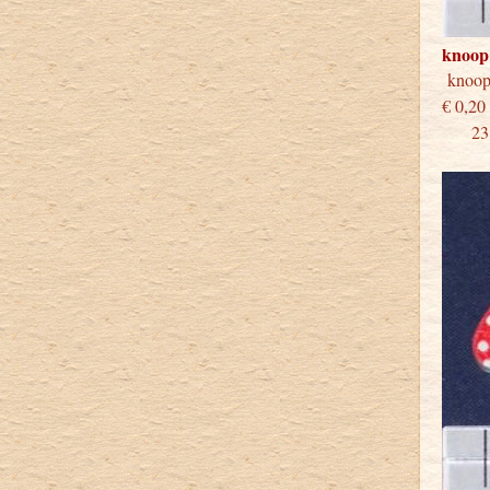
knoop
knoo
€
23 st