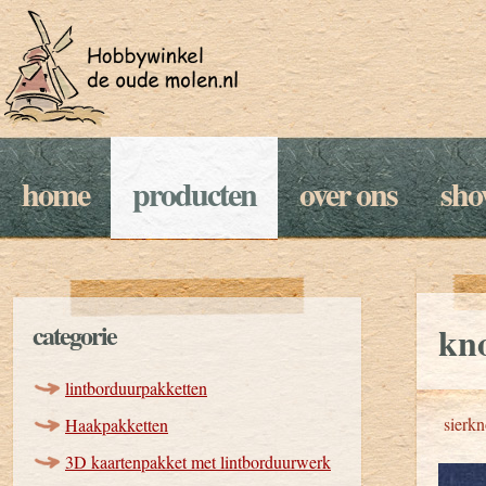
home
producten
over ons
sh
categorie
kno
lintborduurpakketten
sierk
Haakpakketten
3D kaartenpakket met lintborduurwerk