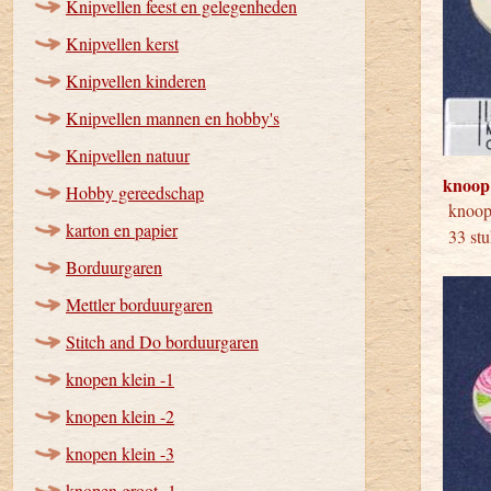
Knipvellen feest en gelegenheden
Knipvellen kerst
Knipvellen kinderen
Knipvellen mannen en hobby's
Knipvellen natuur
knoop
Hobby gereedschap
kno
karton en papier
33 stu
Borduurgaren
Mettler borduurgaren
Stitch and Do borduurgaren
knopen klein -1
knopen klein -2
knopen klein -3
knopen groot -1