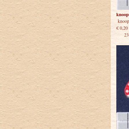
knoop
knoo
€
23 st