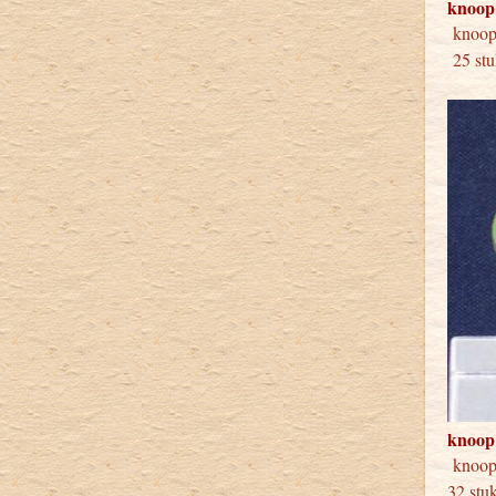
knoop
kno
25 stu
knoop
kno
32 stu