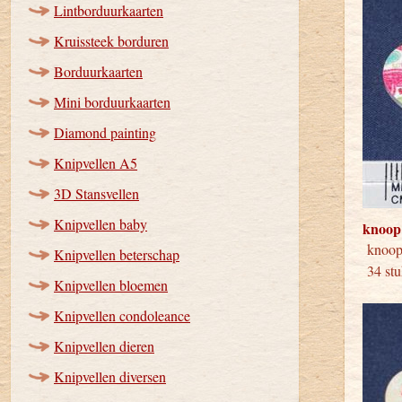
Lintborduurkaarten
Kruissteek borduren
Borduurkaarten
Mini borduurkaarten
Diamond painting
Knipvellen A5
3D Stansvellen
Knipvellen baby
knoop
kno
Knipvellen beterschap
34 stu
Knipvellen bloemen
Knipvellen condoleance
Knipvellen dieren
Knipvellen diversen