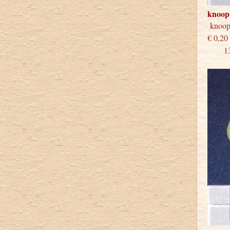
knoop
knoo
€
13 st