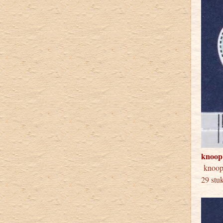
knoop
knoo
29 stu