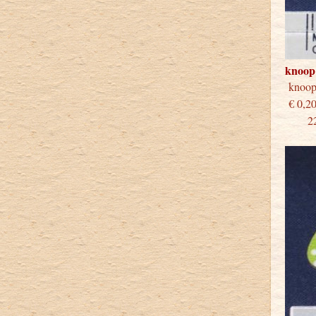
knoop
knoo
€
22 st