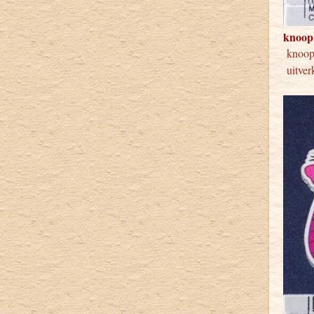
knoop
knoo
uitver