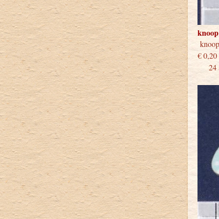
knoop
knoo
€
24 st