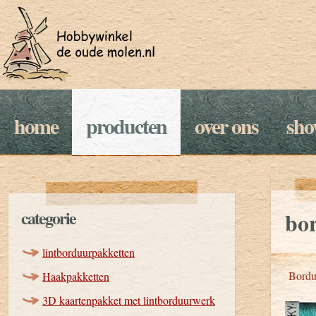
home
producten
over ons
sh
categorie
bo
lintborduurpakketten
Bordu
Haakpakketten
3D kaartenpakket met lintborduurwerk