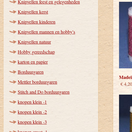
Knipvellen feest en gelegenheden
Knipvellen kerst
Knipvellen kinderen
Knipvellen mannen en hobby's
Knipvellen natuur
Hobby gereedschap
karton en papier
Borduurgaren
Madeir
Mettler borduurgaren
€ 4,2
Stitch and Do borduurgaren
knopen klein -1
knopen klein -2
knopen klein -3
knopen groot -1