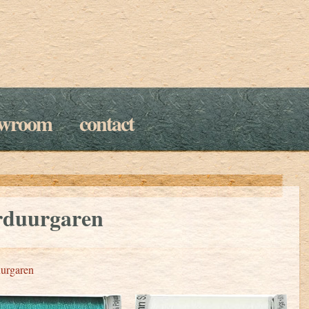
owroom
contact
rduurgaren
urgaren