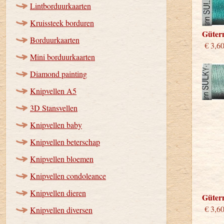
Lintborduurkaarten
Kruissteek borduren
Güter
Borduurkaarten
€ 3,6
Mini borduurkaarten
Diamond painting
Knipvellen A5
3D Stansvellen
Knipvellen baby
Knipvellen beterschap
Knipvellen bloemen
Knipvellen condoleance
Knipvellen dieren
Güter
€ 3,6
Knipvellen diversen