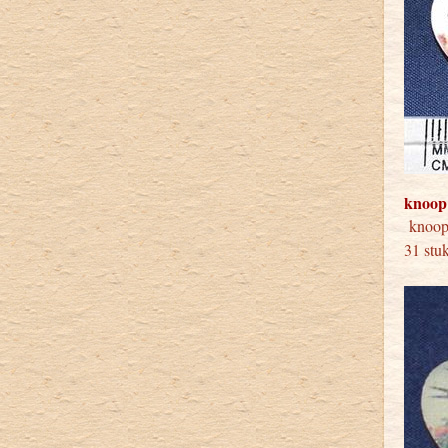
knoop
knoo
31 s