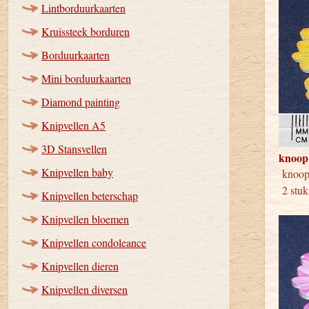
Lintborduurkaarten
Kruissteek borduren
Borduurkaarten
Mini borduurkaarten
Diamond painting
Knipvellen A5
3D Stansvellen
knoop
Knipvellen baby
kno
2 stuk
Knipvellen beterschap
Knipvellen bloemen
Knipvellen condoleance
Knipvellen dieren
Knipvellen diversen