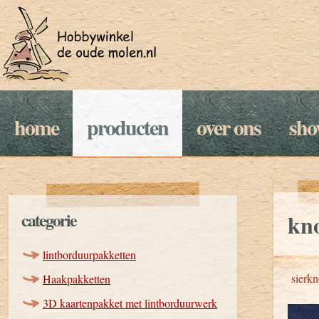
home
producten
over ons
sh
categorie
kno
lintborduurpakketten
sierk
Haakpakketten
3D kaartenpakket met lintborduurwerk