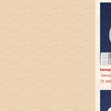
knoop
kno
18 stu