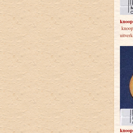
knoop
kno
uitver
knoop