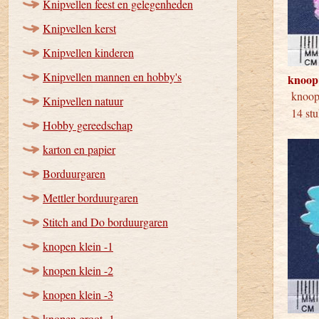
Knipvellen feest en gelegenheden
Knipvellen kerst
Knipvellen kinderen
Knipvellen mannen en hobby's
knoop
kno
Knipvellen natuur
14 stu
Hobby gereedschap
karton en papier
Borduurgaren
Mettler borduurgaren
Stitch and Do borduurgaren
knopen klein -1
knopen klein -2
knopen klein -3
knopen groot -1