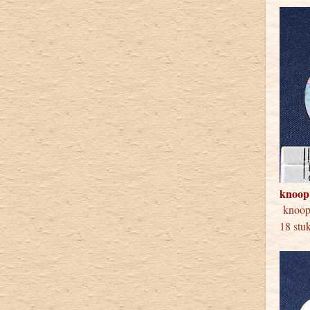
knoop
kno
18 stu