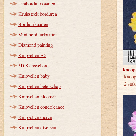
Lintborduurkaarten
Kruissteek borduren
Borduurkaarten
Mini borduurkaarten
Diamond painting
Knipvellen A5
3D Stansvellen
knoop
Knipvellen baby
kno
2 stuk
Knipvellen beterschap
Knipvellen bloemen
Knipvellen condoleance
Knipvellen dieren
Knipvellen diversen