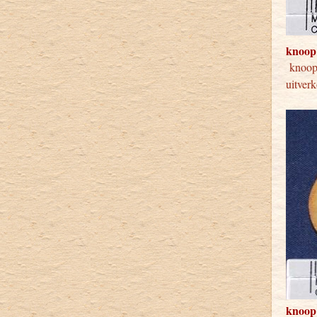
knoop
kno
uitver
knoop