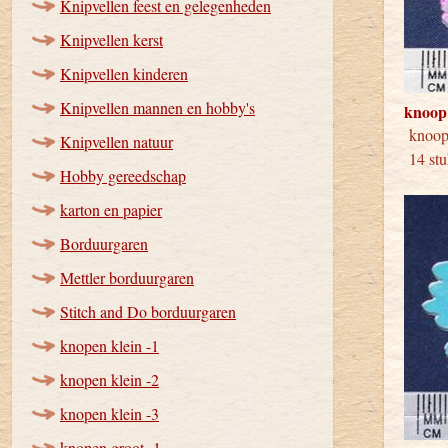
Knipvellen feest en gelegenheden
Knipvellen kerst
Knipvellen kinderen
Knipvellen mannen en hobby's
knoop
kno
Knipvellen natuur
14 stu
Hobby gereedschap
karton en papier
Borduurgaren
Mettler borduurgaren
Stitch and Do borduurgaren
knopen klein -1
knopen klein -2
knopen klein -3
knopen groot -1