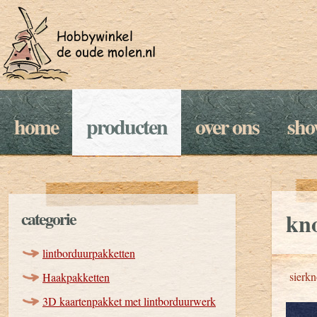
home
producten
over ons
sh
categorie
kno
lintborduurpakketten
sierk
Haakpakketten
3D kaartenpakket met lintborduurwerk