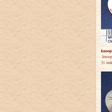
knoop
knoo
31 s