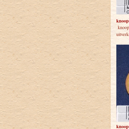
knoop
kno
uitver
knoop