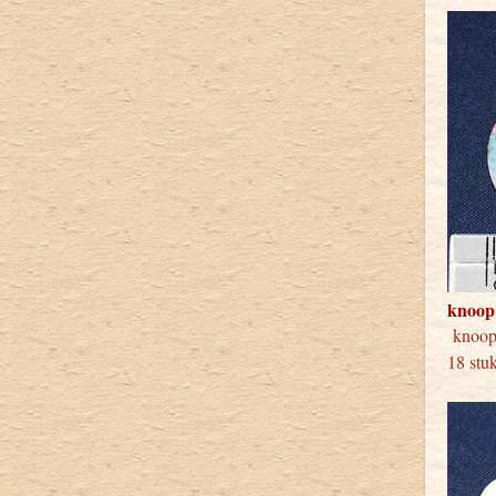
knoop
kno
18 stu