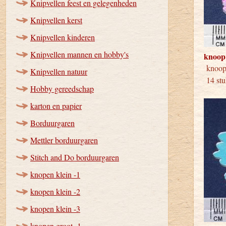
Knipvellen feest en gelegenheden
Knipvellen kerst
Knipvellen kinderen
Knipvellen mannen en hobby's
knoop
kno
Knipvellen natuur
14 stu
Hobby gereedschap
karton en papier
Borduurgaren
Mettler borduurgaren
Stitch and Do borduurgaren
knopen klein -1
knopen klein -2
knopen klein -3
knopen groot -1