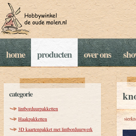
home
producten
over ons
sh
categorie
kno
lintborduurpakketten
sierk
Haakpakketten
3D kaartenpakket met lintborduurwerk