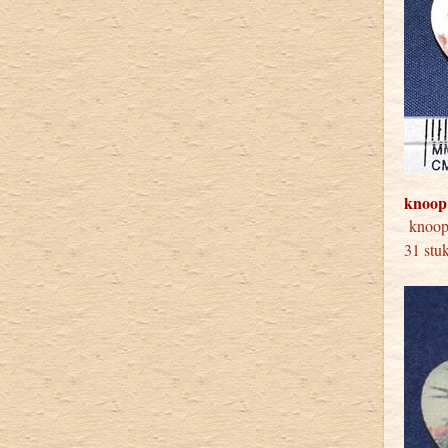
knoop
knoo
31 s