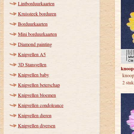
Lintborduurkaarten
Kruissteek borduren
Borduurkaarten
Mini borduurkaarten
Diamond painting
Knipvellen A5
3D Stansvellen
knoop
Knipvellen baby
kno
2 stuk
Knipvellen beterschap
Knipvellen bloemen
Knipvellen condoleance
Knipvellen dieren
Knipvellen diversen