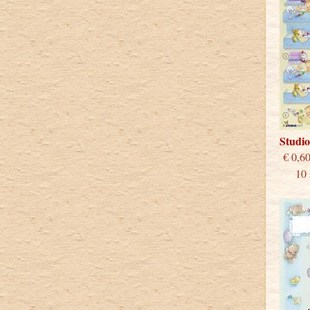
Studi
€
10 st