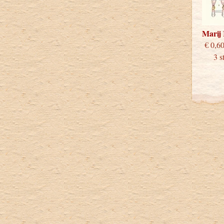
Marij
€
3 stu