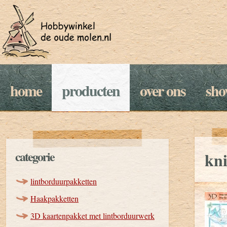
home
producten
over ons
sh
categorie
kni
lintborduurpakketten
Haakpakketten
3D kaartenpakket met lintborduurwerk