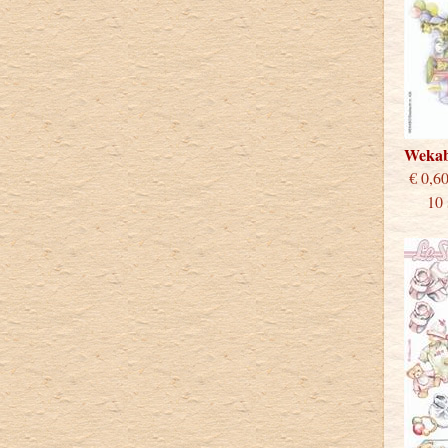
Weka
€
10 st