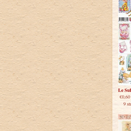
Le Su
€
9 stu