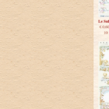
Le Su
€
10 st