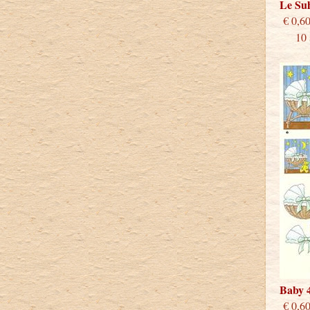
Le Su
€
10 st
Baby 
€