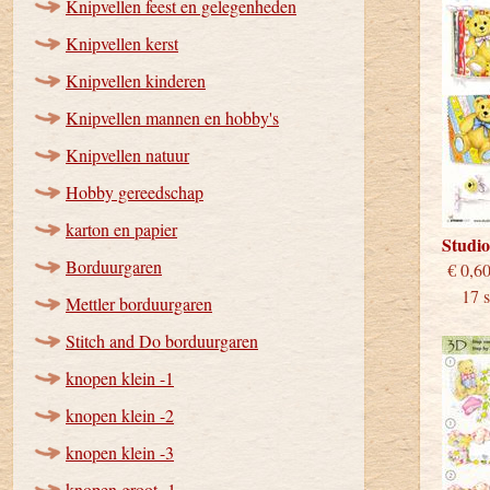
Knipvellen feest en gelegenheden
Knipvellen kerst
Knipvellen kinderen
Knipvellen mannen en hobby's
Knipvellen natuur
Hobby gereedschap
karton en papier
Studi
Borduurgaren
€
17 st
Mettler borduurgaren
Stitch and Do borduurgaren
knopen klein -1
knopen klein -2
knopen klein -3
knopen groot -1