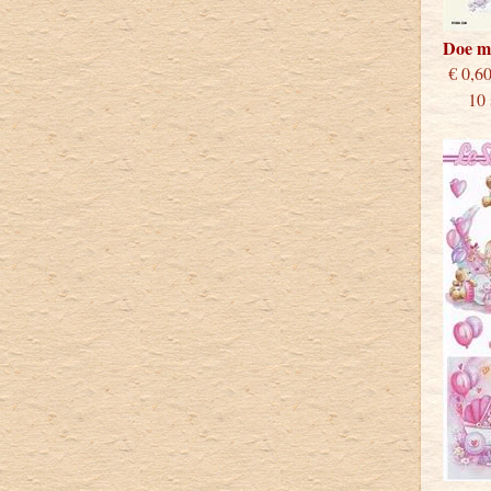
Doe m
€
10 st