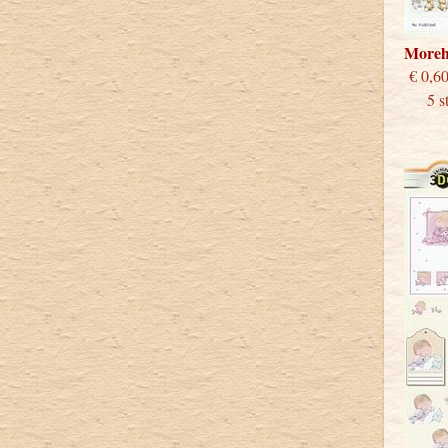
Moreh
€
5 s