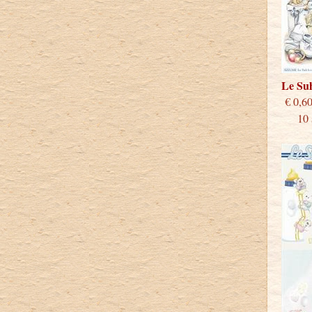
Le Su
€
10 st