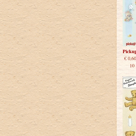
Picku
€
10 st