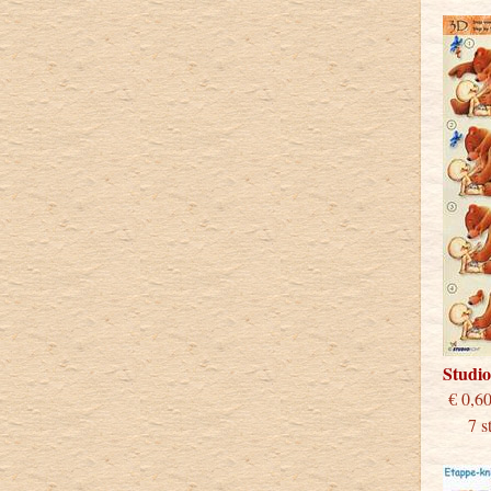
Studi
€
7 stu