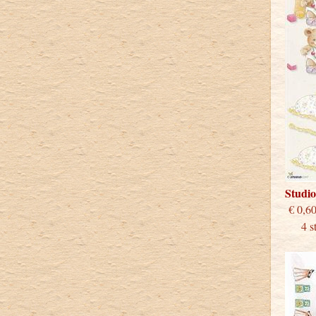
Studi
€
4 stu