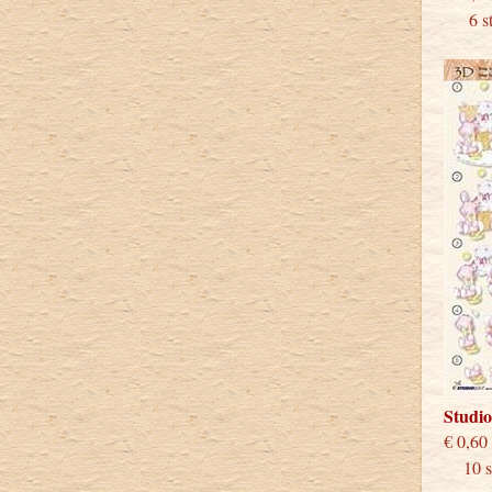
6 stu
Studi
€
10 st