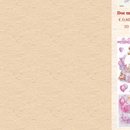
Doe m
€
10 st