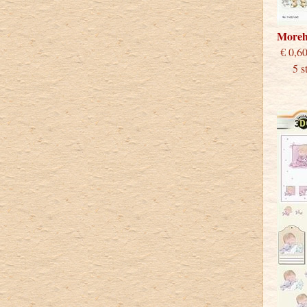
Moreh
€
5 s