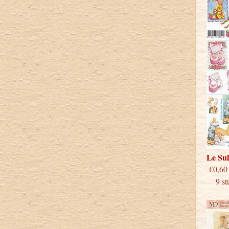
Le Su
€
9 stu