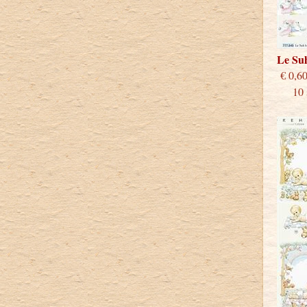
Le Su
€
10 st