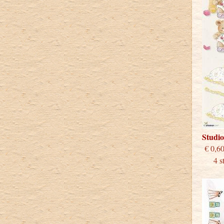
Studi
€
4 stu