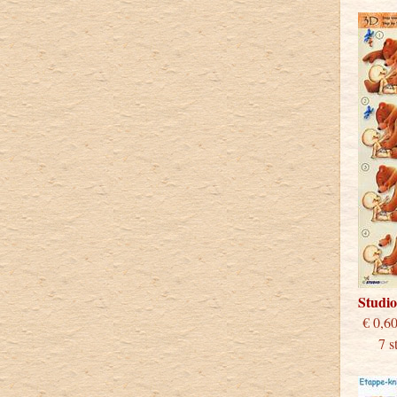
Studi
€
7 stu