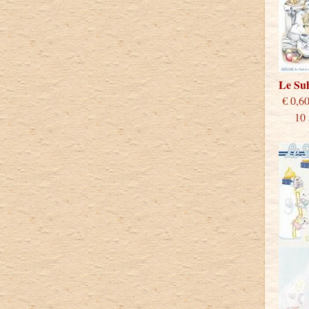
Le Su
€
10 st