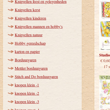
Knipvellen feest en gelegenheden
Knipvellen kerst
Knipvellen kinderen
Knipvellen mannen en hobby's
Knipvellen natuur
Hobby gereedschap
karton en papier
Studi
Borduurgaren
€
17 st
Mettler borduurgaren
Stitch and Do borduurgaren
knopen klein -1
knopen klein -2
knopen klein -3
knopen groot -1