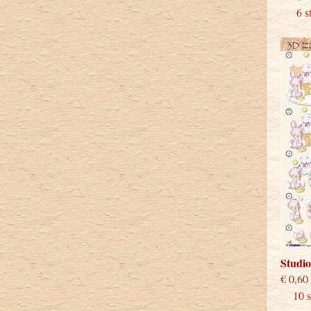
6 stu
Studi
€
10 st