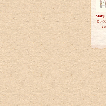
Marij
€
3 stu