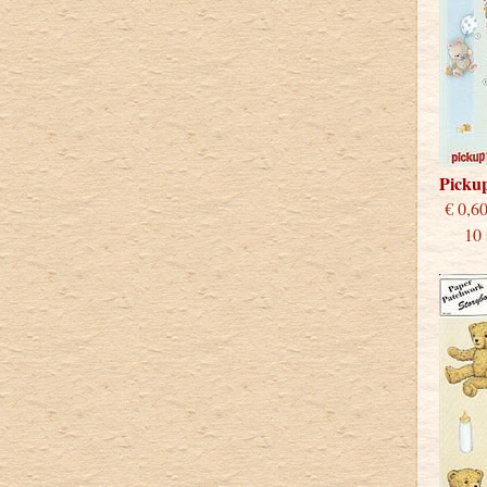
Picku
€
10 st