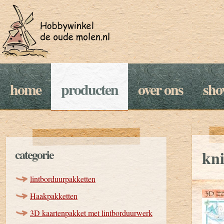
home
producten
over ons
sh
categorie
kni
lintborduurpakketten
Haakpakketten
3D kaartenpakket met lintborduurwerk