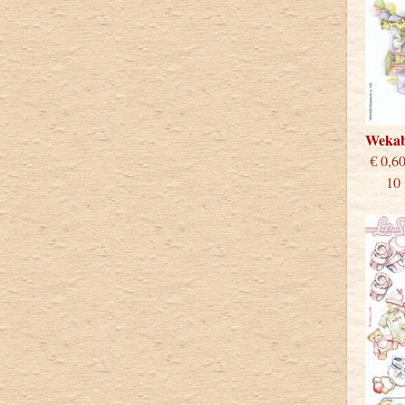
Weka
€
10 st