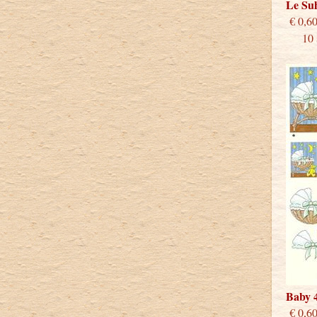
Le Su
€
10 st
Baby 
€