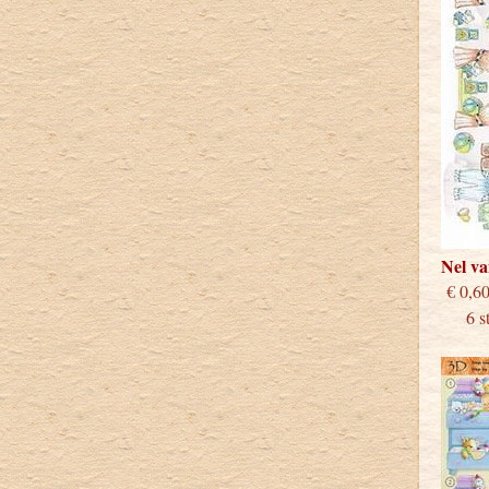
Nel v
€
6 stu