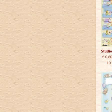
Studi
€
10 st