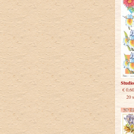
Studi
€
20 st