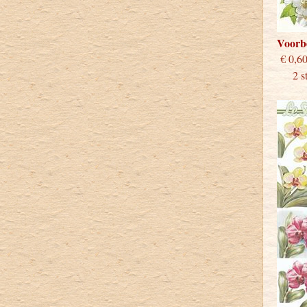
Voorb
€
2 stu