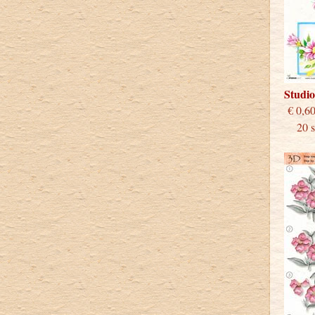
Studi
€
20 st