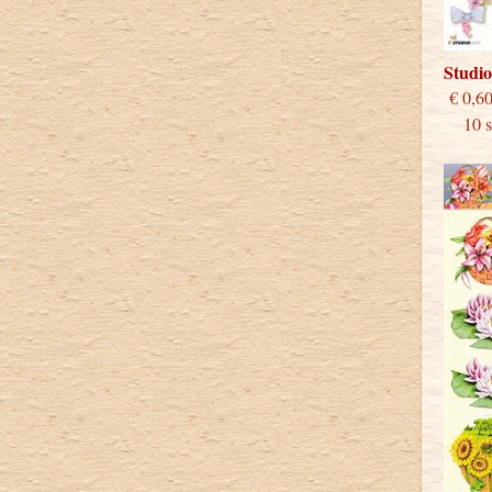
Studi
€
10 st