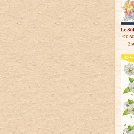
Le Su
€
2 stu