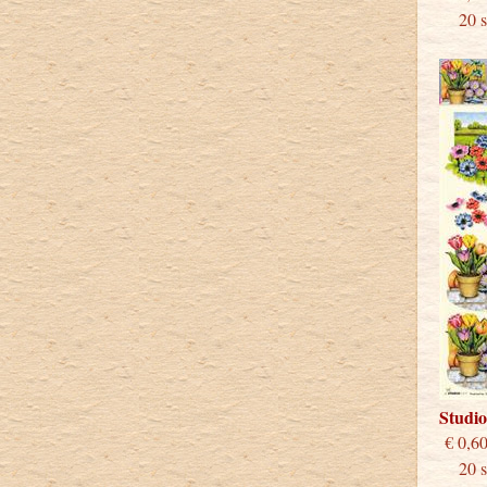
20 st
Studi
€
20 st