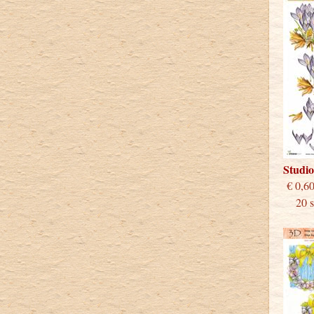
Studi
€
20 st