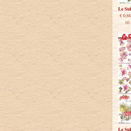
Le Su
€
10 st
Le Su