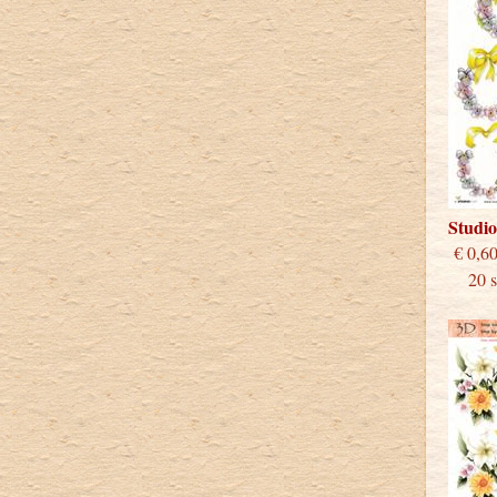
Studi
€
20 st