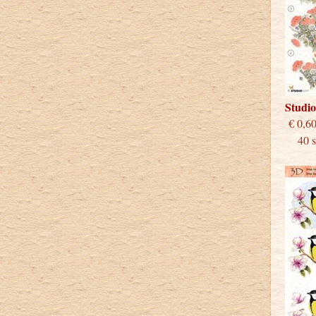
Studi
€
40 st