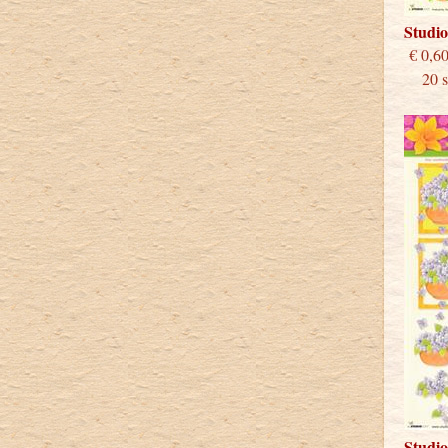
Studi
€
20 st
Studi