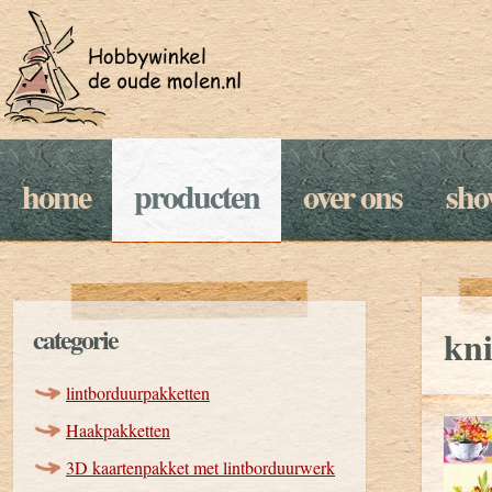
home
producten
over ons
sh
categorie
kn
lintborduurpakketten
Haakpakketten
3D kaartenpakket met lintborduurwerk