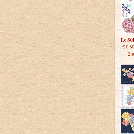
Le Su
€
2 stu