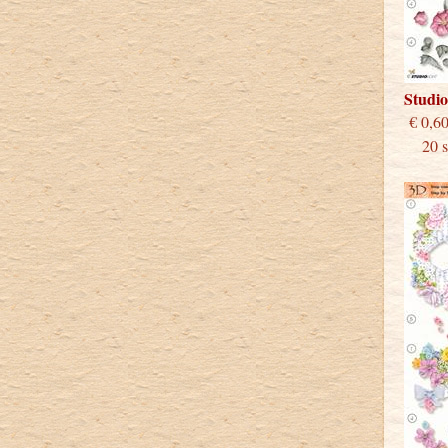
Studi
€
20 st