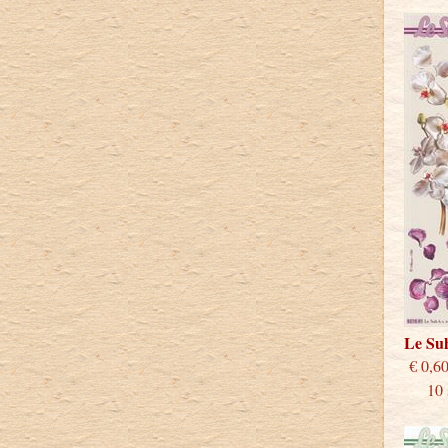
Le Su
€
10 st