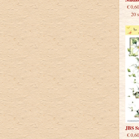
€
20 st
JBS S
€