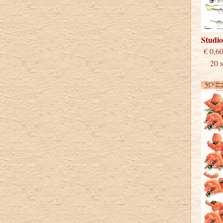
Studi
€
20 st