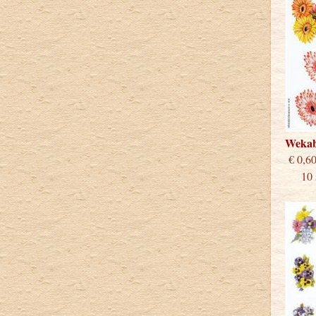
Weka
€
10 st