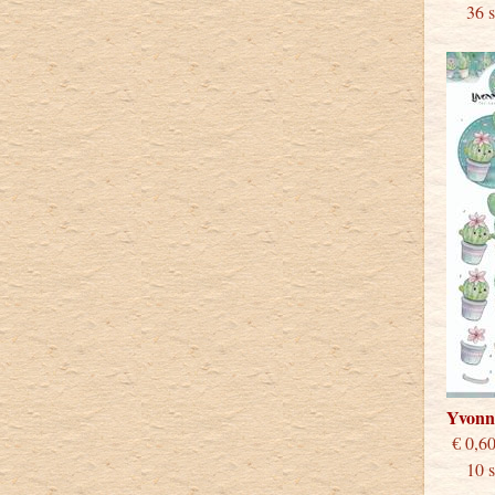
36 st
Yvonn
€
10 st