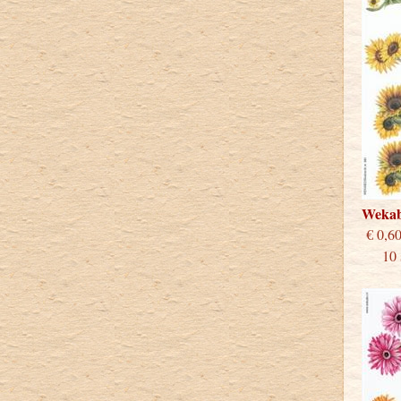
Weka
€
10 st