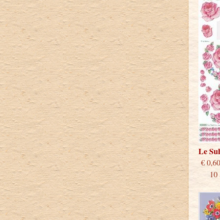
Le Su
€
10 st