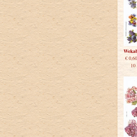
Weka
€
10 st