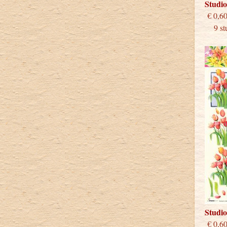
Studi
€
9 stu
Studi
€