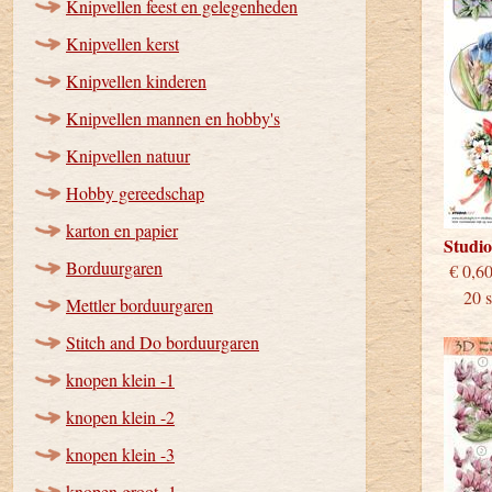
Knipvellen feest en gelegenheden
Knipvellen kerst
Knipvellen kinderen
Knipvellen mannen en hobby's
Knipvellen natuur
Hobby gereedschap
karton en papier
Studi
Borduurgaren
€
20 st
Mettler borduurgaren
Stitch and Do borduurgaren
knopen klein -1
knopen klein -2
knopen klein -3
knopen groot -1