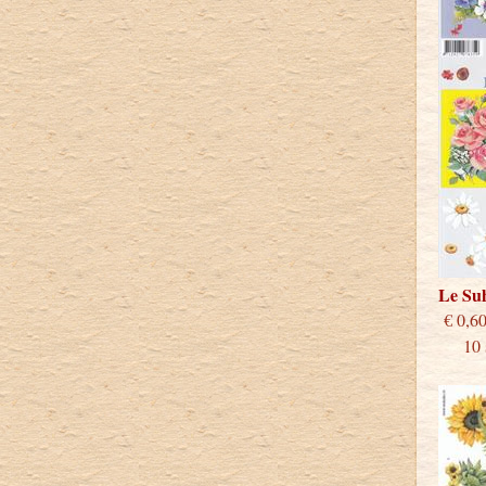
Le Su
€
10 st