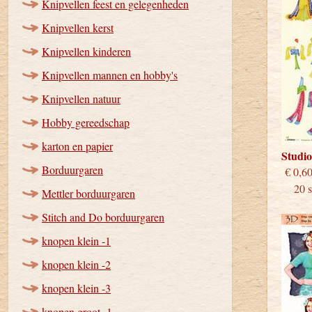
Knipvellen feest en gelegenheden
Knipvellen kerst
Knipvellen kinderen
Knipvellen mannen en hobby's
Knipvellen natuur
Hobby gereedschap
karton en papier
Studi
Borduurgaren
€
20 st
Mettler borduurgaren
Stitch and Do borduurgaren
knopen klein -1
knopen klein -2
knopen klein -3
knopen groot -1