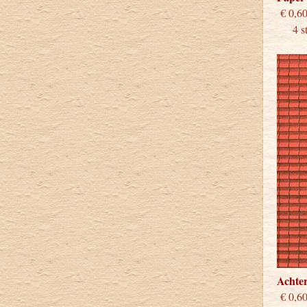
€
4 stu
Achte
€