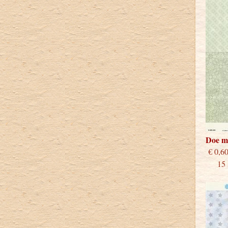
Doe m
€
15 st