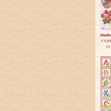
Studi
€
10 st