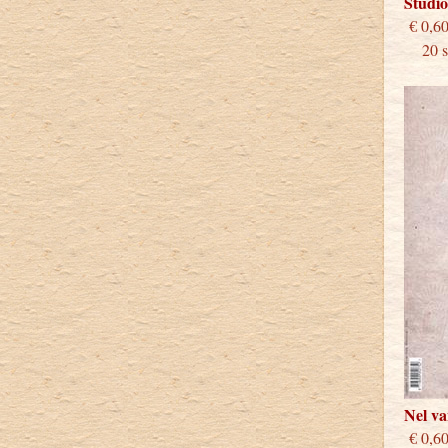
Studi
€
20 st
Nel v
€