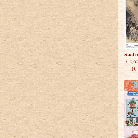
Studi
€
10 st