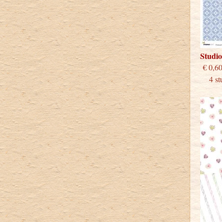
Studi
€
4 stu