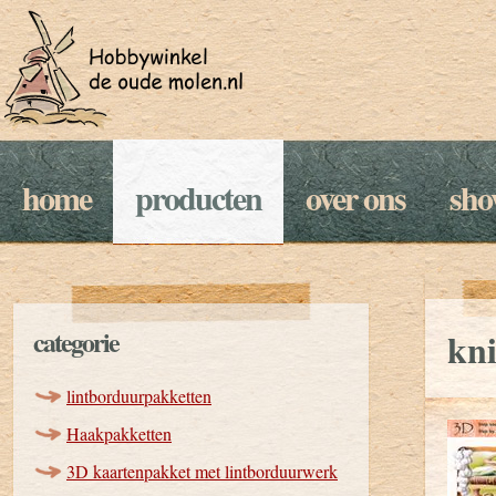
home
producten
over ons
sh
categorie
kni
lintborduurpakketten
Haakpakketten
3D kaartenpakket met lintborduurwerk