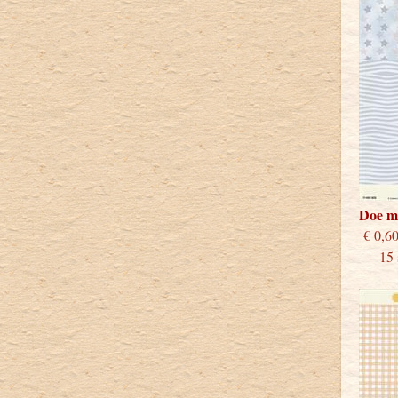
Doe m
€
15 st