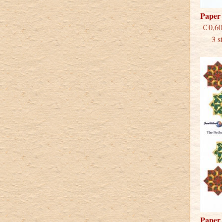
Paper
€
3 stu
Paper