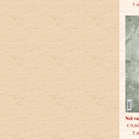
5 stu
Nel v
€
5 stu