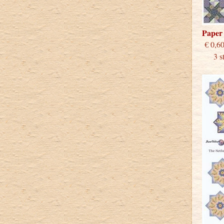
Paper
€
3 stu