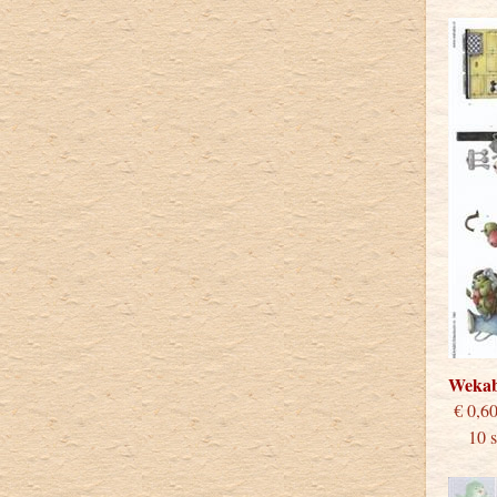
Weka
€
10 st