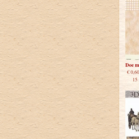
Doe m
€
15 st