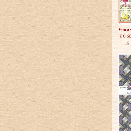
Vouwv
€
18 st