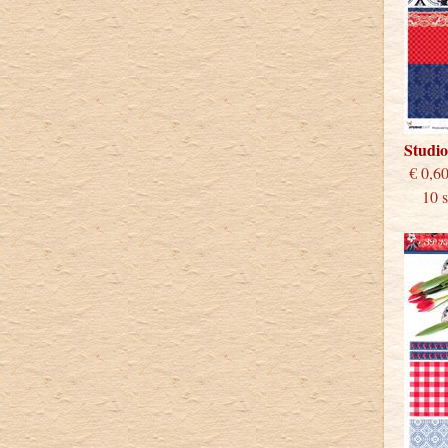
Studi
€
10 st