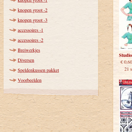
knopen groot -2
knopen groot -3
accessoires -1
accessoires -2
Breiwerkjes
Studi
Diversen
€
21 st
Speldenkussen pakket
Voorbeelden