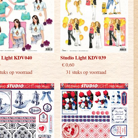
o Light KDV040
Studio Light KDV039
 0,60
€ 0,60
uks op voorraad
31 stuks op voorraad