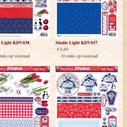
o Light KDV038
Studio Light KDV037
 0,60
€ 0,60
uks op voorraad
10 stuks op voorraad