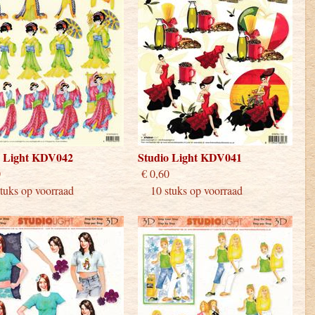
o Light KDV042
Studio Light KDV041
 0,60
€ 0,60
uks op voorraad
10 stuks op voorraad