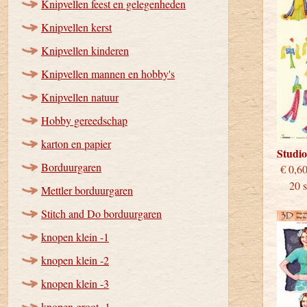
Knipvellen feest en gelegenheden
Knipvellen kerst
Knipvellen kinderen
Knipvellen mannen en hobby's
Knipvellen natuur
Hobby gereedschap
karton en papier
Studi
Borduurgaren
€
20 st
Mettler borduurgaren
Stitch and Do borduurgaren
knopen klein -1
knopen klein -2
knopen klein -3
knopen groot -1