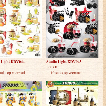
o Light KDV044
Studio Light KDV043
 0,60
€ 0,60
uks op voorraad
10 stuks op voorraad