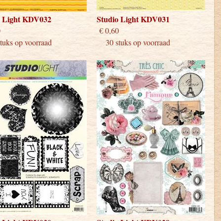
o Light KDV032
Studio Light KDV031
 0,60
€ 0,60
uks op voorraad
30 stuks op voorraad