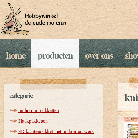
home
producten
over ons
sh
categorie
kni
lintborduurpakketten
Haakpakketten
3D kaartenpakket met lintborduurwerk