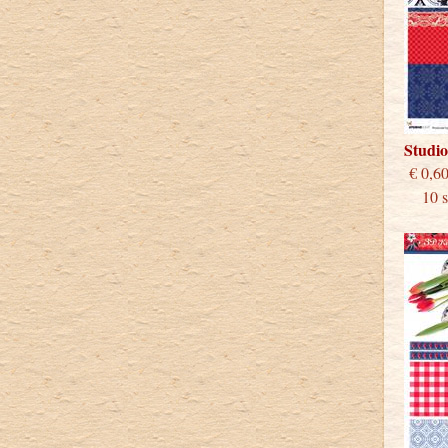
Studi
€
10 st