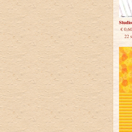
Studi
€
22 st