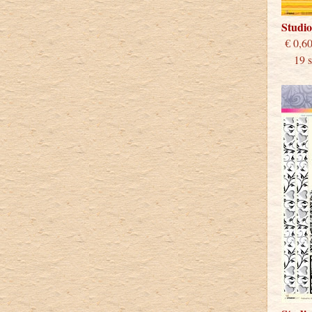
Studi
€
19 st