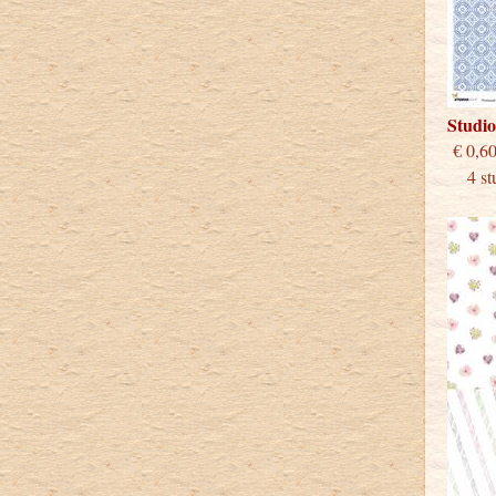
Studi
€
4 stu