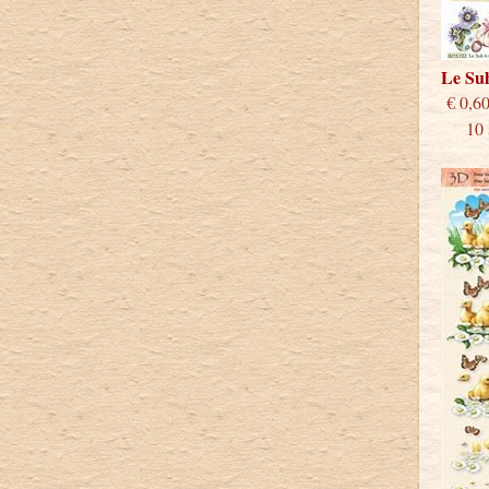
Le Su
€
10 st