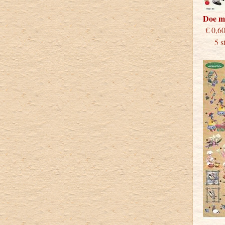
Doe m
€
5 stu