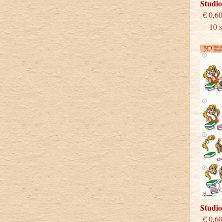
Studi
€
10 st
Studi
€