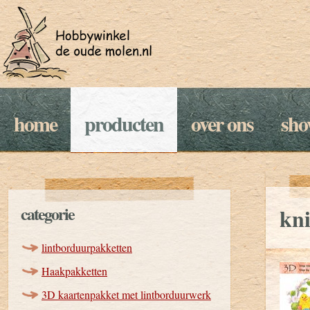
home
producten
over ons
sh
categorie
kni
lintborduurpakketten
Haakpakketten
3D kaartenpakket met lintborduurwerk