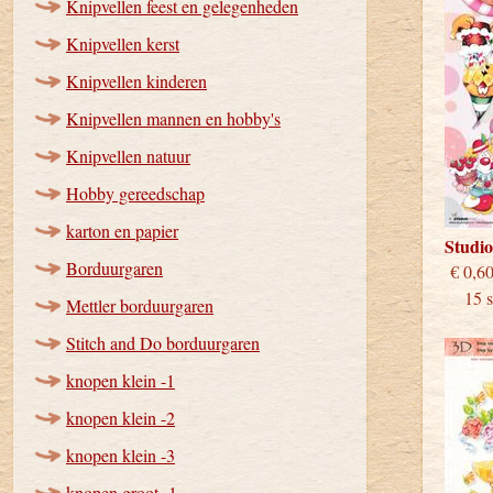
Knipvellen feest en gelegenheden
Knipvellen kerst
Knipvellen kinderen
Knipvellen mannen en hobby's
Knipvellen natuur
Hobby gereedschap
karton en papier
Studi
Borduurgaren
€
15 st
Mettler borduurgaren
Stitch and Do borduurgaren
knopen klein -1
knopen klein -2
knopen klein -3
knopen groot -1