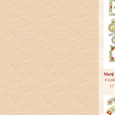
Marij
€
17 st