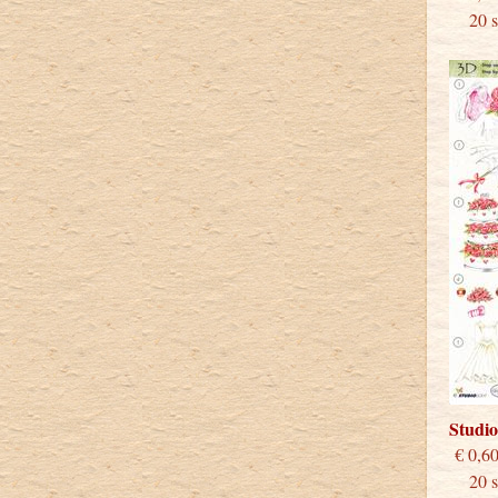
20 st
Studi
€
20 st