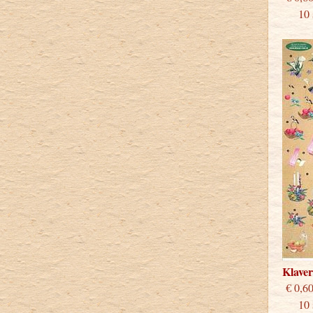
10 st
Klave
€
10 st