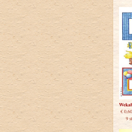
Weka
€
9 stu