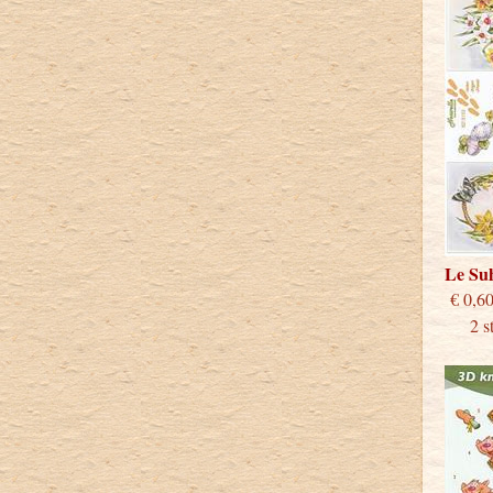
Le Su
€
2 stu