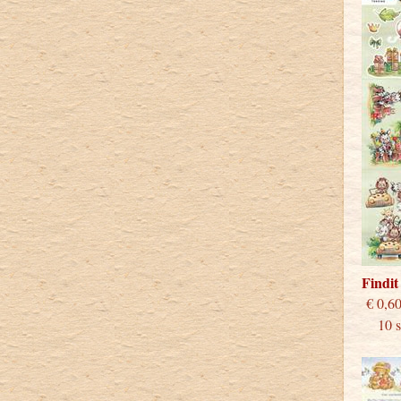
Findi
€
10 st