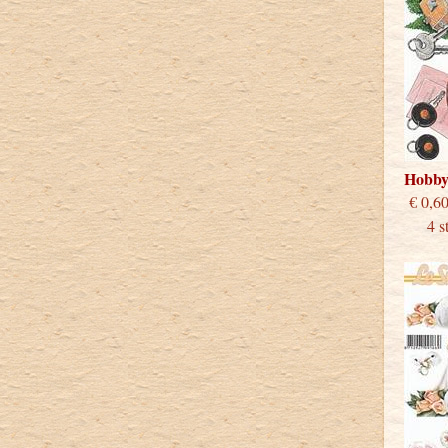
Hobby
€
4 stu