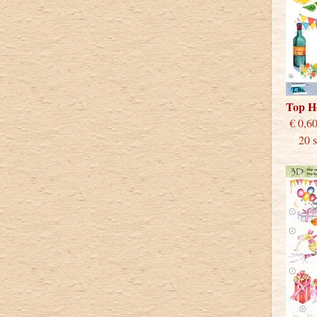
Top H
€
20 st