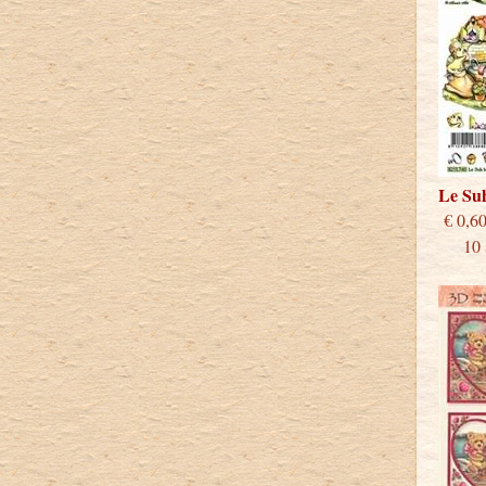
Le Su
€
10 st