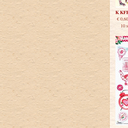
K KF
€
10 st