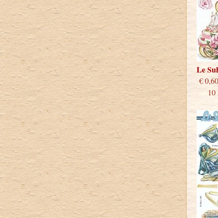
Le Su
€
10 st