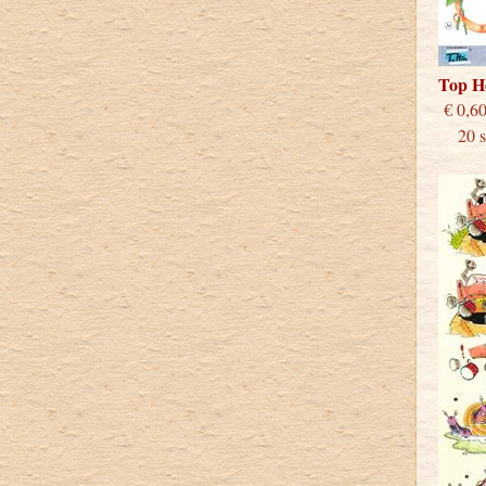
Top H
€
20 st