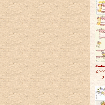
Studi
€
10 st