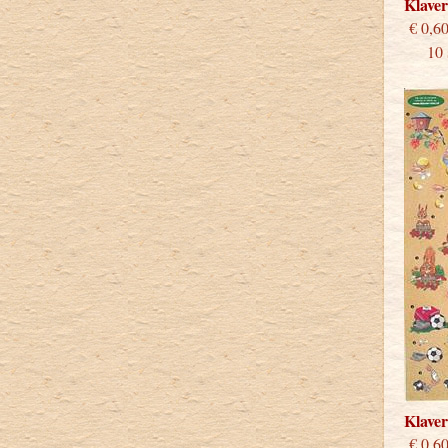
Klave
€
10 st
Klave
€