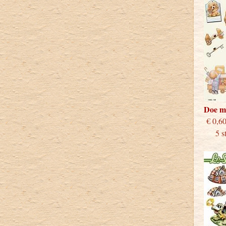
Doe m
€
5 stu