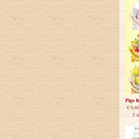
Pigo 
€
5 stu