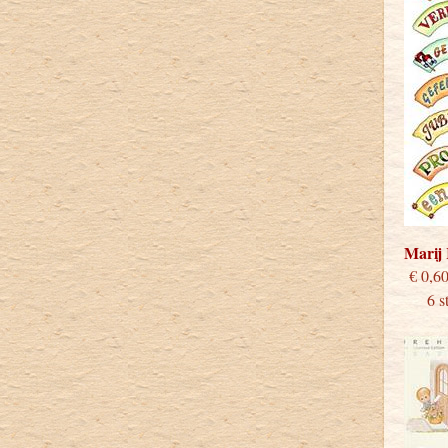
Marij
€
6 stu