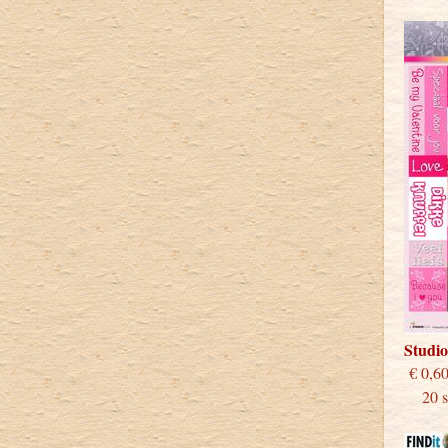
Studi
€
20 st