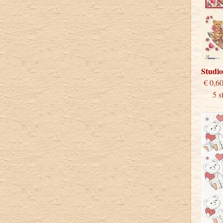
Studio
€
5 stu