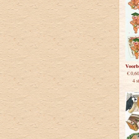
Voorb
€
4 stu