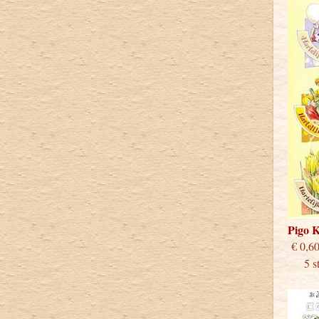
Pigo 
€
5 stu