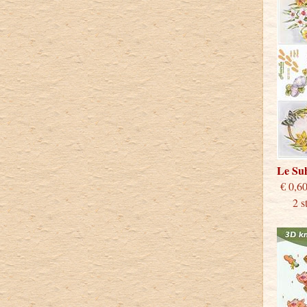
Le Su
€
2 stu