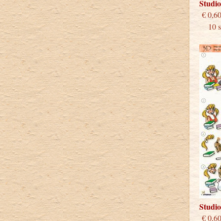
Studi
€
10 st
Studi
€