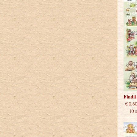
Findi
€
10 st