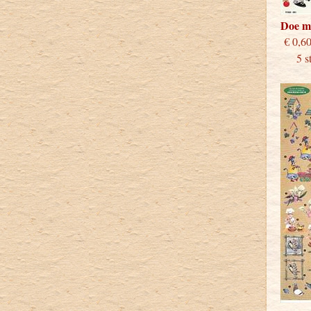
Doe m
€
5 stu