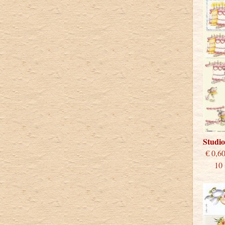
Studi
€
10 st