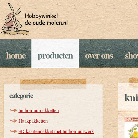
home
producten
over ons
sh
categorie
kni
lintborduurpakketten
Haakpakketten
3D kaartenpakket met lintborduurwerk