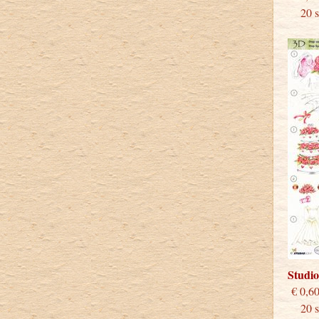
20 st
Studi
€
20 st