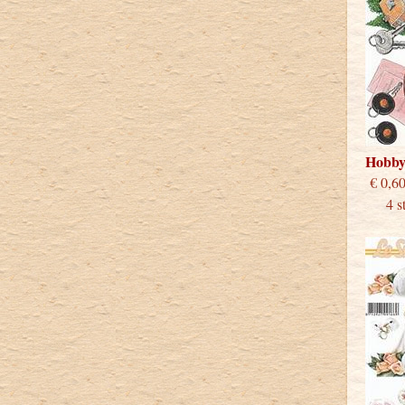
Hobby
€
4 stu