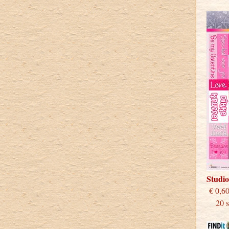
Studi
€
20 st