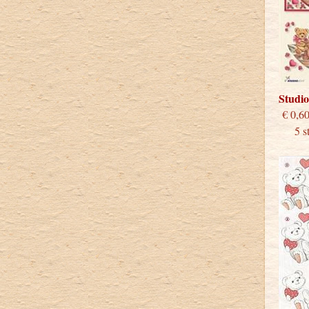
Studio
€
5 stu