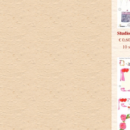
Studi
€
10 st