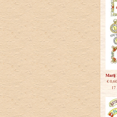
Marij
€
17 st