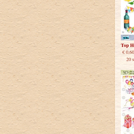
Top H
€
20 st