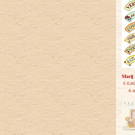
Marij
€
6 stu