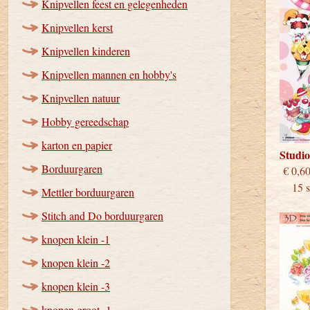
Knipvellen feest en gelegenheden
Knipvellen kerst
Knipvellen kinderen
Knipvellen mannen en hobby's
Knipvellen natuur
Hobby gereedschap
karton en papier
Studi
Borduurgaren
€
15 st
Mettler borduurgaren
Stitch and Do borduurgaren
knopen klein -1
knopen klein -2
knopen klein -3
knopen groot -1