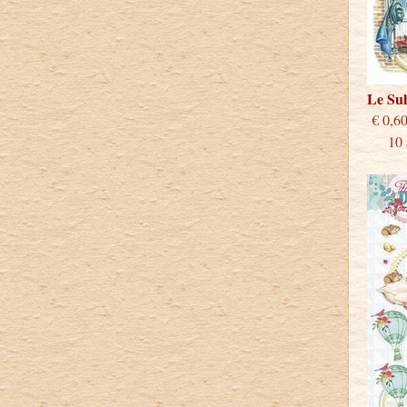
Le Su
€
10 st