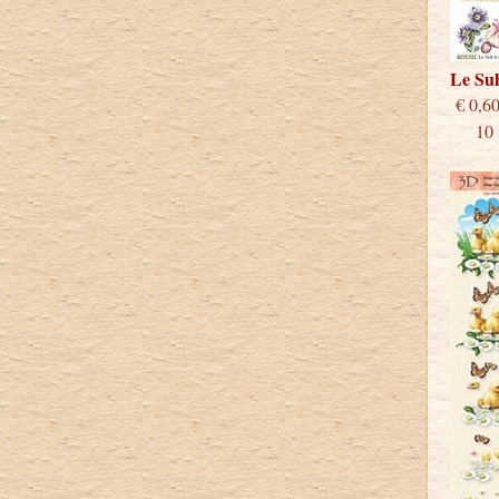
Le Su
€
10 st