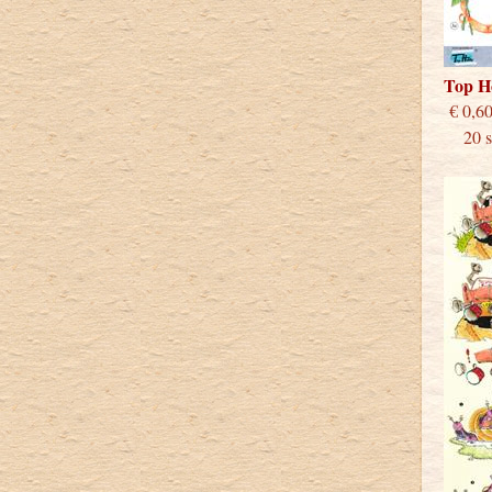
Top H
€
20 st