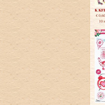
K KF
€
10 st