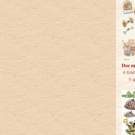
Doe m
€
5 stu