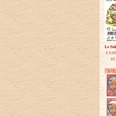
Le Su
€
10 st