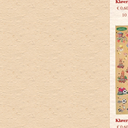
Klave
€
10 st
Klave
€