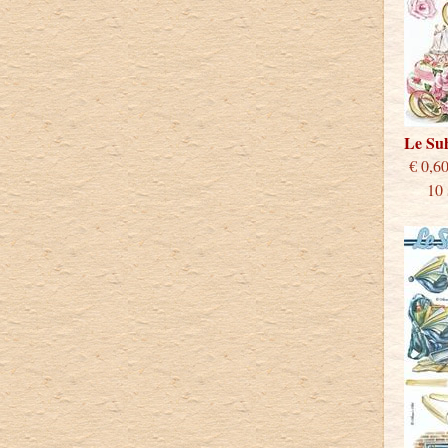
Le Su
€
10 st