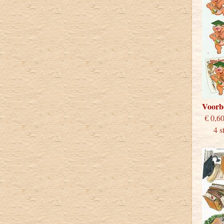
Voorb
€
4 stu