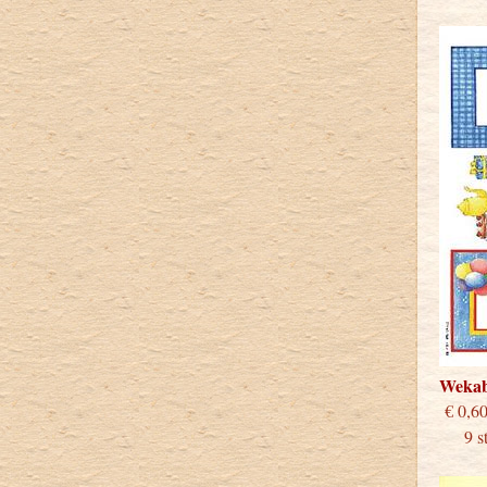
Weka
€
9 stu