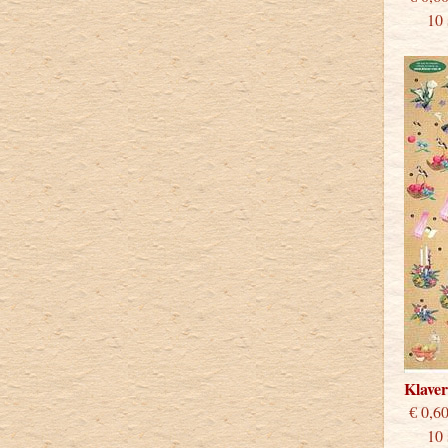
10 st
Klave
€
10 st