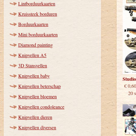
Lintborduurkaarten
Kruissteek borduren
Borduurkaarten
Mini borduurkaarten
Diamond painting
Knipvellen A5
3D Stansvellen
Knipvellen baby
Studi
€
Knipvellen beterschap
20 st
Knipvellen bloemen
Knipvellen condoleance
Knipvellen dieren
Knipvellen diversen