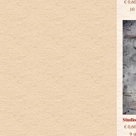
€
10 st
Studi
€
9 stu