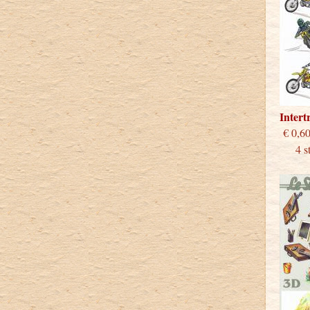
Inter
€
4 stu