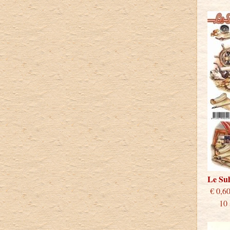
Le S
€
10 st