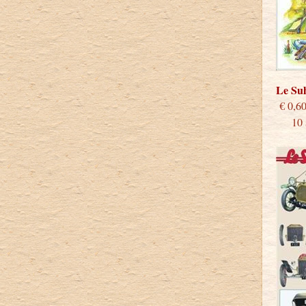
Le S
€
10 st