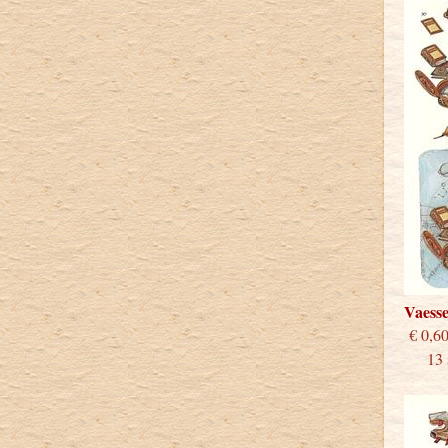
Vaess
€
13 st