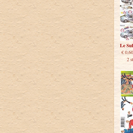
Le S
€
2 stu