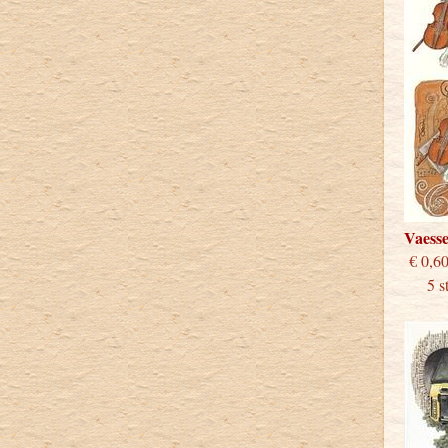
Vaess
€
5 stu