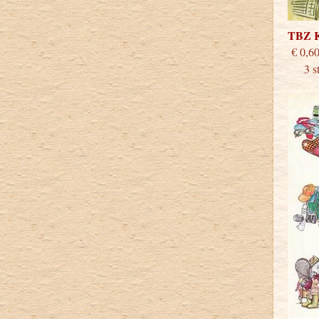
TBZ 
€
3 stu