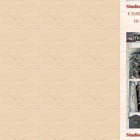
Studi
€
10 st
Studi