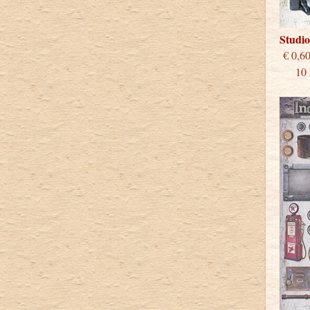
Studi
€
10 st