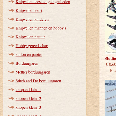
Knipvellen feest en gelegenheden
Knipvellen kerst
Knipvellen kinderen
Knipvellen mannen en hobby's
Knipvellen natuur
Hobby gereedschap
karton en papier
Studi
Borduurgaren
€
10 st
Mettler borduurgaren
Stitch and Do borduurgaren
knopen klein -1
knopen klein -2
knopen klein -3
knopen groot -1