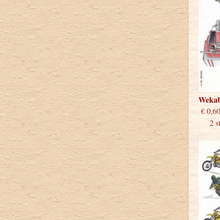
Weka
€
2 stu