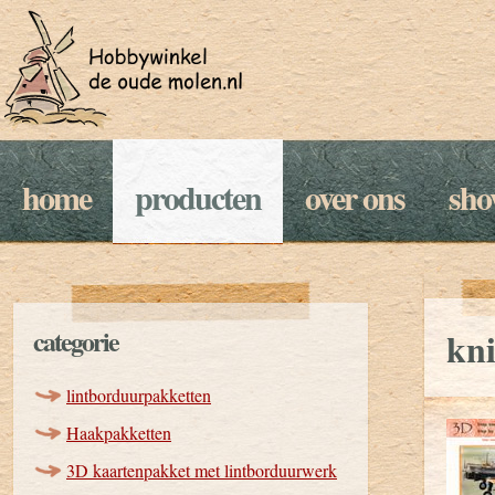
home
producten
over ons
sh
categorie
kn
lintborduurpakketten
Haakpakketten
3D kaartenpakket met lintborduurwerk