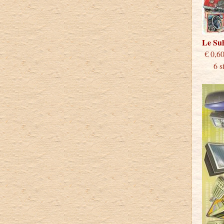
Le S
€
6 stu