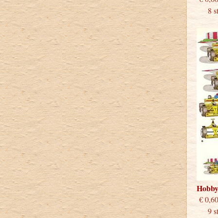
8 stu
Hobb
€
9 stu