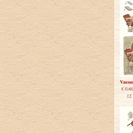
Vaess
€
12 st