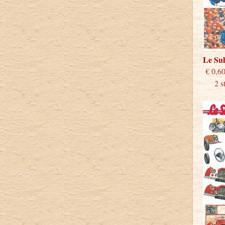
Le S
€
2 stu