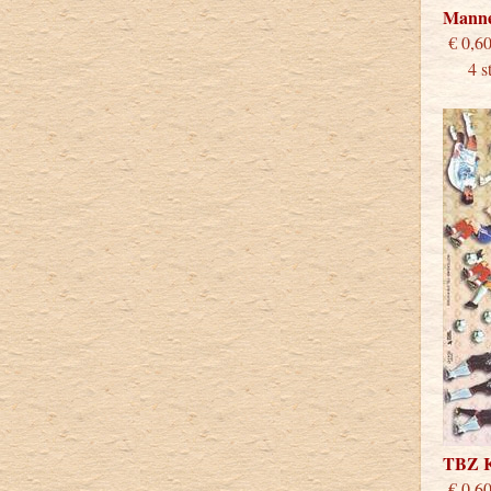
Mann
€
4 stu
TBZ 
€