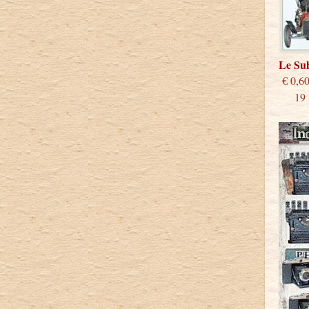
Le S
€
19 st