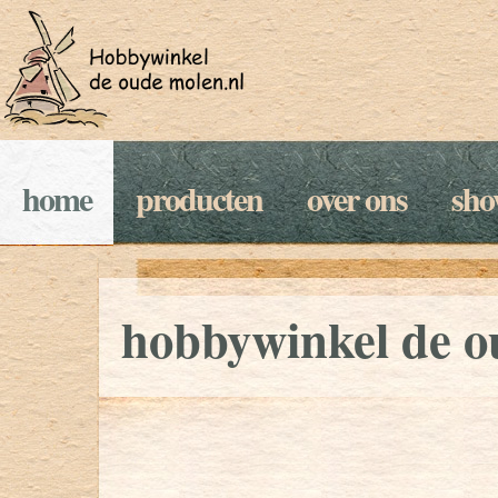
home
producten
over ons
sh
hobbywinkel de o