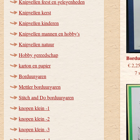
Knipvellen feest en gelegenheden
Knipvellen kerst
Knipvellen kinderen
Knipvellen mannen en hobby's
Knipvellen natuur
Hobby gereedschap
Bordu
€
karton en papier
7 stu
Borduurgaren
Mettler borduurgaren
Stitch and Do borduurgaren
knopen klein -1
knopen klein -2
knopen klein -3
knopen groot -1