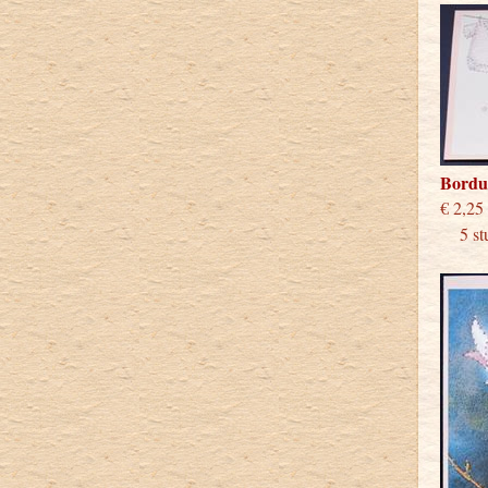
Bordu
€
5 stu