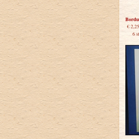
Bordu
€
6 stu