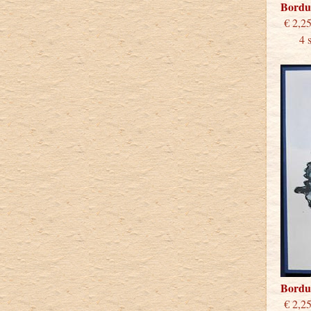
Bordu
€
4 stu
Bordu
€