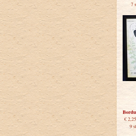
7 stu
Bordu
€
9 stu