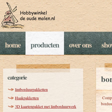
home
producten
over ons
sh
categorie
bo
lintborduurpakketten
Comple
Haakpakketten
borduu
3D kaartenpakket met lintborduurwerk