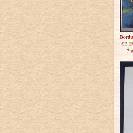
Bordu
€
7 st