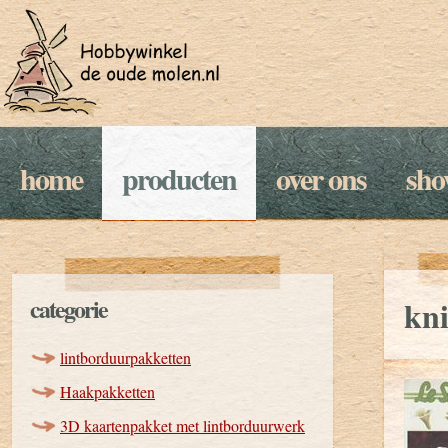
home
producten
over ons
sh
categorie
kni
lintborduurpakketten
Haakpakketten
3D kaartenpakket met lintborduurwerk