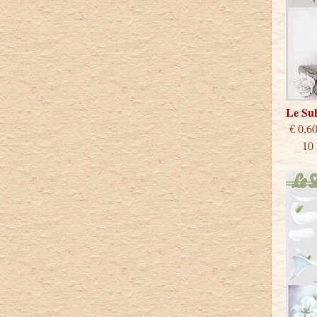
Le Su
€
10 st