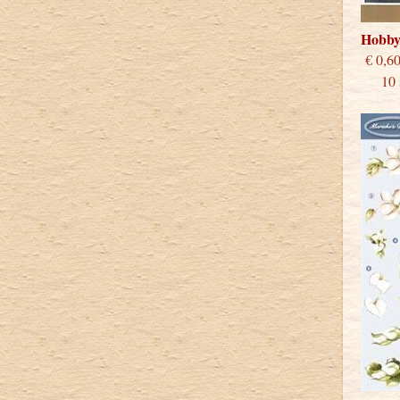
Hobby
€
10 st