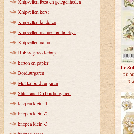
Knipvellen feest en gelegenheden
Knipvellen kerst
Knipvellen kinderen
Knipvellen mannen en hobby's
Knipvellen natuur
Hobby gereedschap
karton en papier
Le Su
Borduurgaren
€
9 stu
Mettler borduurgaren
Stitch and Do borduurgaren
knopen klein -1
knopen klein -2
knopen klein -3
knopen groot -1