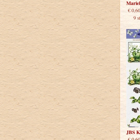
Marie
€
9 stu
JBS 
€