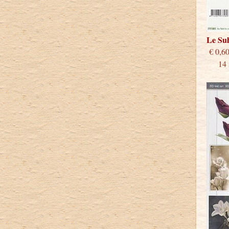
Le Su
€
14 st