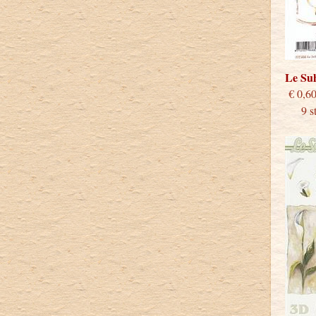
Le Su
€
9 stu