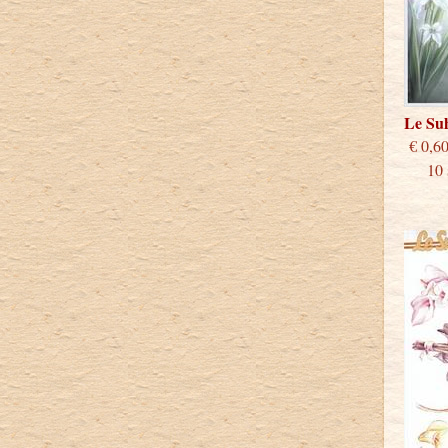
Le Su
€
10 st