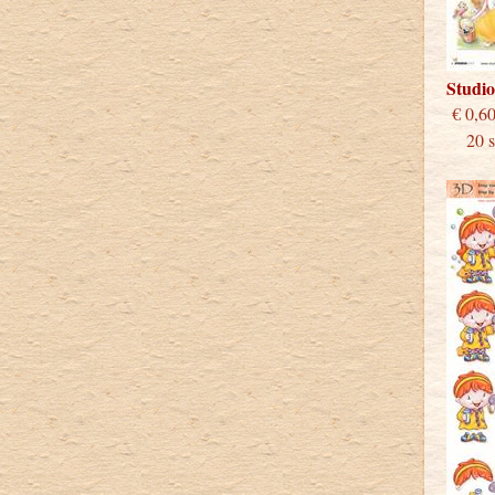
Studi
€
20 st