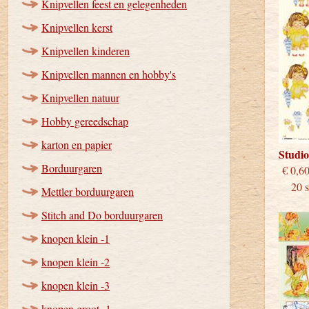
Knipvellen feest en gelegenheden
Knipvellen kerst
Knipvellen kinderen
Knipvellen mannen en hobby's
Knipvellen natuur
Hobby gereedschap
karton en papier
Studi
Borduurgaren
€
20 st
Mettler borduurgaren
Stitch and Do borduurgaren
knopen klein -1
knopen klein -2
knopen klein -3
knopen groot -1