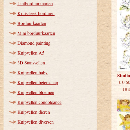
Lintborduurkaarten
Kruissteek borduren
Borduurkaarten
Mini borduurkaarten
Diamond painting
Knipvellen A5
3D Stansvellen
Knipvellen baby
Studi
€
Knipvellen beterschap
18 st
Knipvellen bloemen
Knipvellen condoleance
Knipvellen dieren
Knipvellen diversen