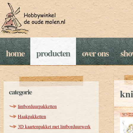
home
producten
over ons
sh
categorie
kni
lintborduurpakketten
Haakpakketten
3D kaartenpakket met lintborduurwerk