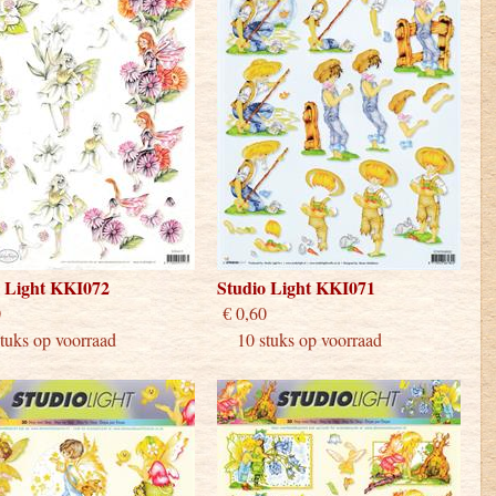
o Light KKI072
Studio Light KKI071
 0,60
€ 0,60
uks op voorraad
10 stuks op voorraad