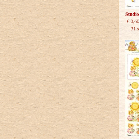
Studi
€
31 st