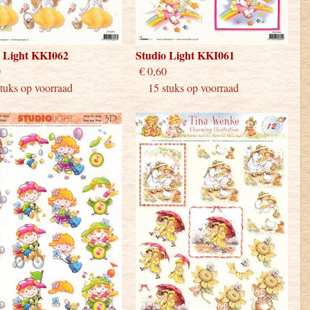
o Light KKI062
Studio Light KKI061
 0,60
€ 0,60
uks op voorraad
15 stuks op voorraad