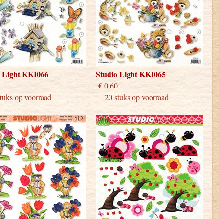
o Light KKI066
Studio Light KKI065
 0,60
€ 0,60
uks op voorraad
20 stuks op voorraad