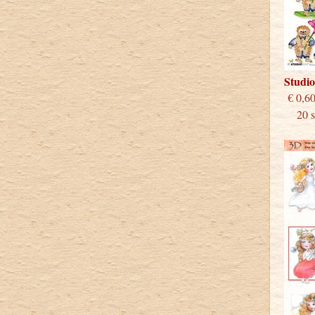
Studi
€
20 st