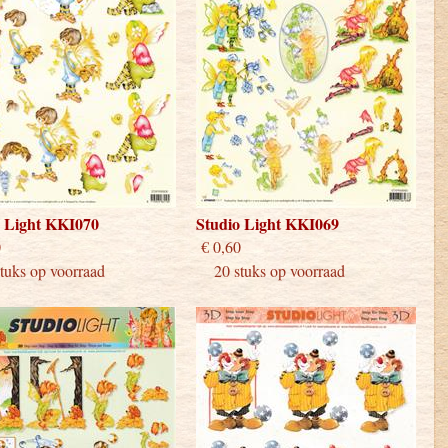
o Light KKI070
Studio Light KKI069
 0,60
€ 0,60
uks op voorraad
20 stuks op voorraad