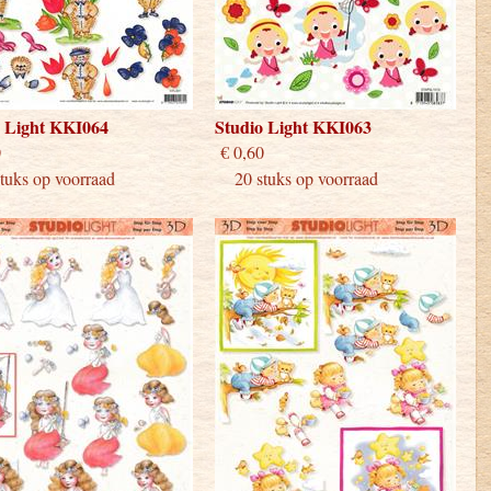
o Light KKI064
Studio Light KKI063
 0,60
€ 0,60
uks op voorraad
20 stuks op voorraad