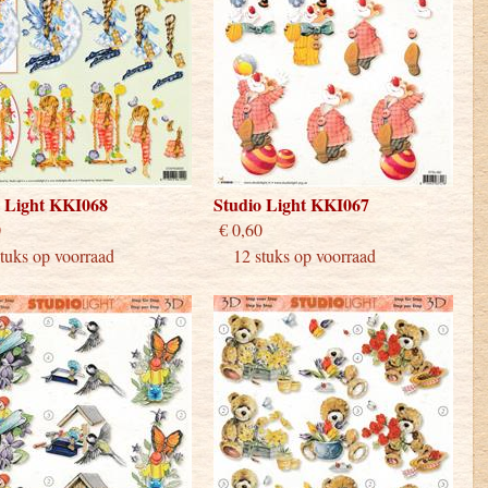
o Light KKI068
Studio Light KKI067
 0,60
€ 0,60
uks op voorraad
12 stuks op voorraad