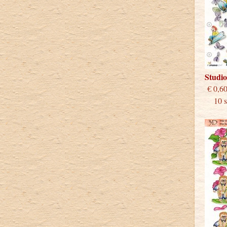
Studi
€
10 st