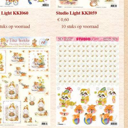
o Light KKI060
Studio Light KKI059
 0,60
€ 0,60
uks op voorraad
10 stuks op voorraad