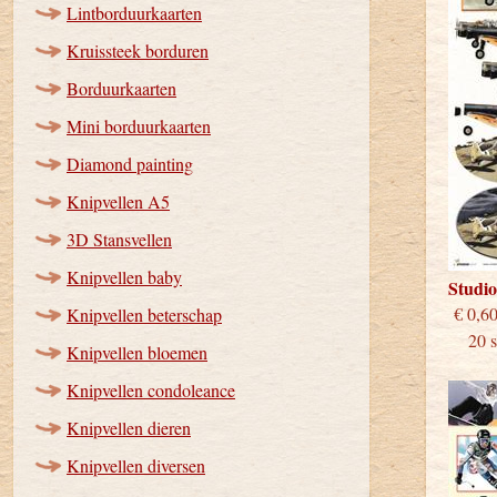
Lintborduurkaarten
Kruissteek borduren
Borduurkaarten
Mini borduurkaarten
Diamond painting
Knipvellen A5
3D Stansvellen
Knipvellen baby
Studi
€
Knipvellen beterschap
20 st
Knipvellen bloemen
Knipvellen condoleance
Knipvellen dieren
Knipvellen diversen