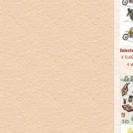
Inter
€
4 stu