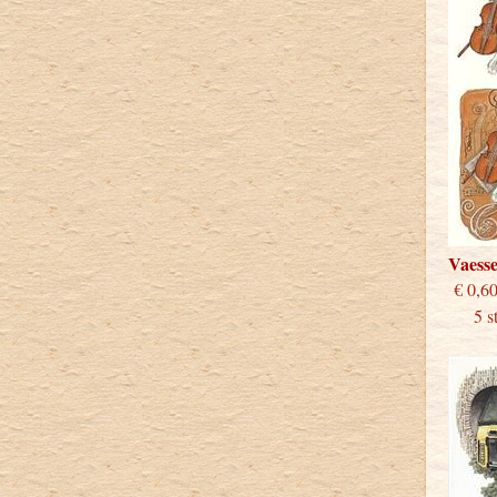
Vaess
€
5 stu