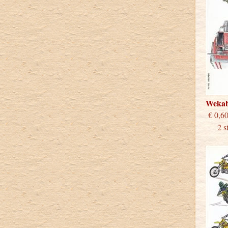
Weka
€
2 stu