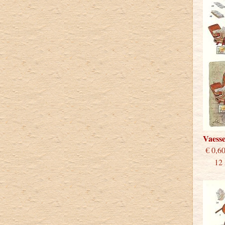
Vaess
€
12 st