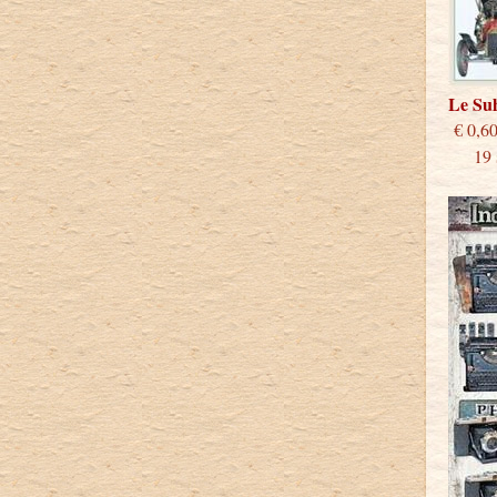
Le S
€
19 st