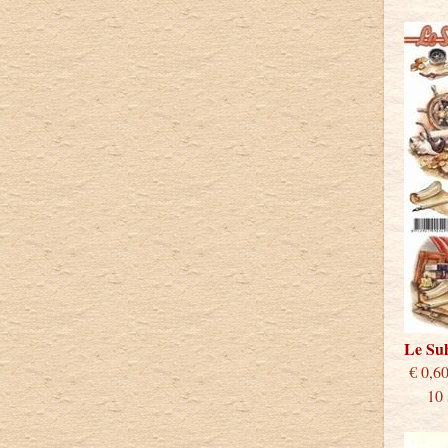
Le S
€
10 st