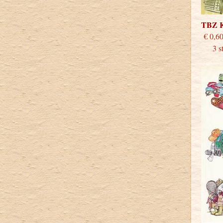
TBZ 
€
3 stu