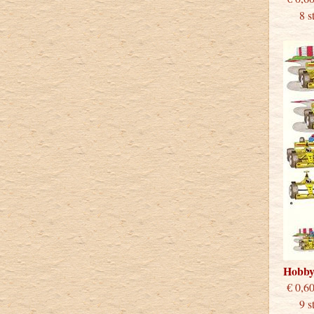
8 stu
Hobb
€
9 stu