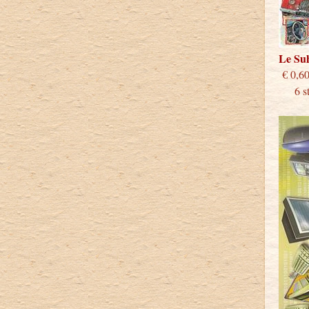
Le S
€
6 stu