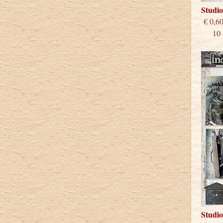
Studi
€
10 st
Studi