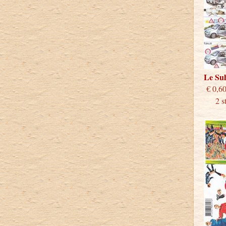
Le S
€
2 stu