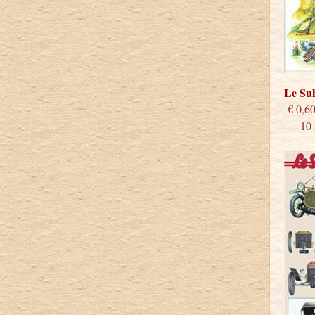
Le S
€
10 st