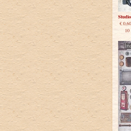
Studi
€
10 st