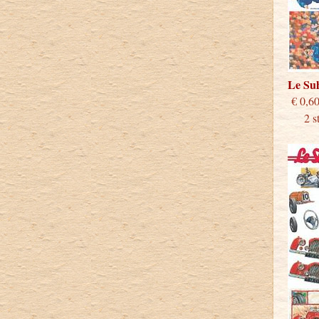
Le S
€
2 stu