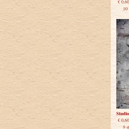
€
10 st
Studi
€
9 stu