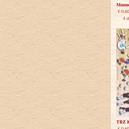
Mann
€
4 stu
TBZ 
€