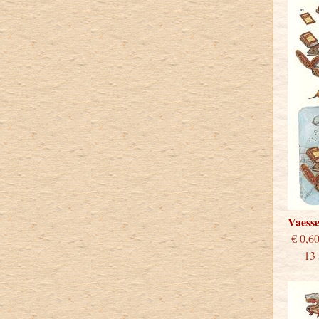
Vaess
€
13 st