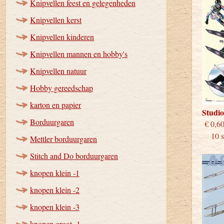
Knipvellen feest en gelegenheden
Knipvellen kerst
Knipvellen kinderen
Knipvellen mannen en hobby's
Knipvellen natuur
Hobby gereedschap
karton en papier
Studi
Borduurgaren
€
10 st
Mettler borduurgaren
Stitch and Do borduurgaren
knopen klein -1
knopen klein -2
knopen klein -3
knopen groot -1