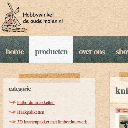
home
producten
over ons
sh
categorie
kn
lintborduurpakketten
Haakpakketten
3D kaartenpakket met lintborduurwerk